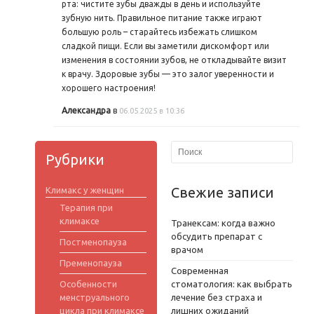
рта: чистите зубы дважды в день и используйте
зубную нить. Правильное питание также играют
большую роль – старайтесь избежать слишком
сладкой пищи. Если вы заметили дискомфорт или
изменения в состоянии зубов, не откладывайте визит
к врачу. Здоровые зубы — это залог уверенности и
хорошего настроения!
Александра
в
06.05.2025 в 10:36
Рубрики
Свежие записи
Климакс у женщин
Терапия при
климаксе
Транексам: когда важно
обсудить препарат с
Постменопауза
врачом
Пременопауза
Современная
Особенности
стоматология: как выбрать
менструального
лечение без страха и
цикла при климаксе
лишних ожиданий