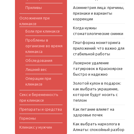
Приливы
Асимметрия лица: причины,
признаки и варианты
Осложнения при
коррекции
климаксе
Когда нужны
Боли при климаксе
стоматологические снимки
Проблемы в
Платформа мониторинга
организме во время
приложений: что важно для
климакса
стабильной работы
Обследования
Лазерное удаление
татуировок в Красноярске
Лишний вес
быстро и надежно
Операции при
Золотой кулон в подарок:
климаксе
как выбрать украшение,
Секс и беременность
которое будут носить с
при климаксе
теплом
Препараты и средства
Как питание влияет на
здоровье почек
Гормоны
Как выбрать нарколога в
Климакс у мужчин
Алматы: спокойный разбор