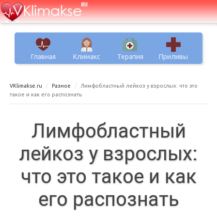
Главная
Климакс
Терапия
Приливы
VKlimakse.ru
Разное
Лимфобластный лейкоз у взрослых: что это
такое и как его распознать
Лимфобластный
лейкоз у взрослых:
что это такое и как
его распознать