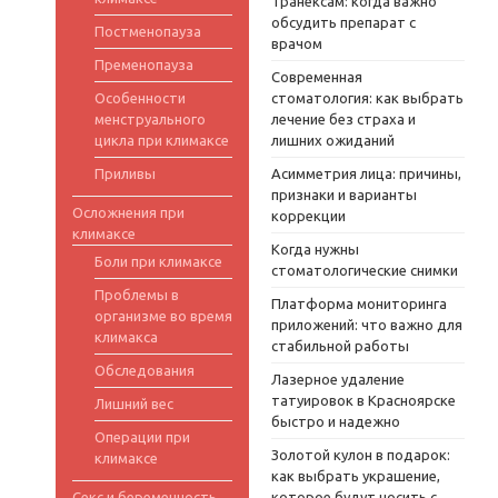
Транексам: когда важно
обсудить препарат с
Постменопауза
врачом
Пременопауза
Современная
Особенности
стоматология: как выбрать
менструального
лечение без страха и
цикла при климаксе
лишних ожиданий
Приливы
Асимметрия лица: причины,
признаки и варианты
Осложнения при
коррекции
климаксе
Когда нужны
Боли при климаксе
стоматологические снимки
Проблемы в
Платформа мониторинга
организме во время
приложений: что важно для
климакса
стабильной работы
Обследования
Лазерное удаление
татуировок в Красноярске
Лишний вес
быстро и надежно
Операции при
Золотой кулон в подарок:
климаксе
как выбрать украшение,
Секс и беременность
которое будут носить с