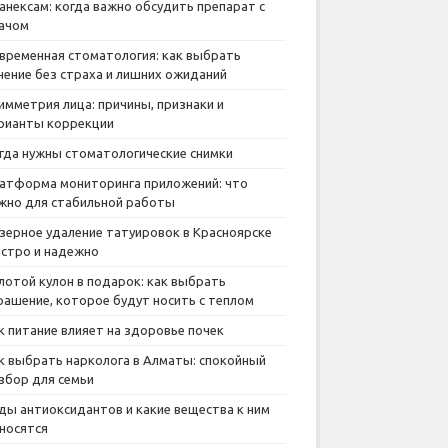
анексам: когда важно обсудить препарат с
ачом
временная стоматология: как выбрать
чение без страха и лишних ожиданий
имметрия лица: причины, признаки и
рианты коррекции
гда нужны стоматологические снимки
атформа мониторинга приложений: что
жно для стабильной работы
зерное удаление татуировок в Красноярске
стро и надежно
лотой кулон в подарок: как выбрать
рашение, которое будут носить с теплом
к питание влияет на здоровье почек
к выбрать нарколога в Алматы: спокойный
збор для семьи
ды антиоксидантов и какие вещества к ним
носятся