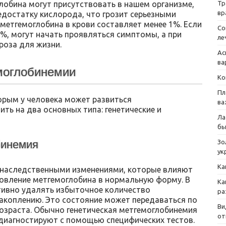
Тр
лобина могут присутствовать в нашем организме,
вр
едостатку кислорода, что грозит серьезными
метгемоглобина в крови составляет менее 1%. Если
Со
%, могут начать проявляться симптомы, а при
ле
роза для жизни.
Ас
ва
моглобинемии
Ко
Пл
орым у человека может развиться
ва
ть на два основных типа: генетические и
Ла
бы
Зо
бинемия
ук
Ка
 наследственными изменениями, которые влияют
овление метгемоглобина в нормальную форму. В
Ка
тивно удалять избыточное количество
ра
накоплению. Это состояние может передаваться по
Ви
возраста. Обычно генетическая метгемоглобинемия
от
е диагностируют с помощью специфических тестов.