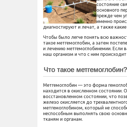
состояние св
основного пе
прежде чем уг
именно проис
диагностируют и лечат, а также какие
Чтобы было легче понять всю важност
такое метгемоглобин, а затем постеп
и лечению метгемоглобинемии. Если в
наш организм и что с ним происходит
Что такое метгемоглобин
Метгемоглобин — это форма гемоглоб
находится в окисленном состоянии. 
восстановленном состоянии, что позв
железо окисляется до трехвалентного
метгемоглобином, который не способе
неспособным выполнять свою основн
тканям и органам.