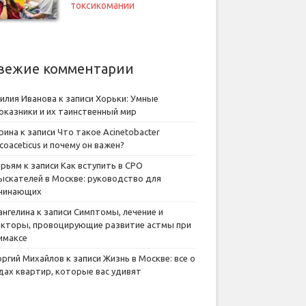
токсикомании
вежие комментарии
илия Иванова
к записи
Хорьки: Умные
оказники и их таинственный мир
рина
к записи
Что такое Acinetobacter
lcoaceticus и почему он важен?
рьям
к записи
Как вступить в СРО
ыскателей в Москве: руководство для
чинающих
ангелина
к записи
Симптомы, лечение и
кторы, провоцирующие развитие астмы при
имаксе
оргий Михайлов
к записи
Жизнь в Москве: все о
дах квартир, которые вас удивят