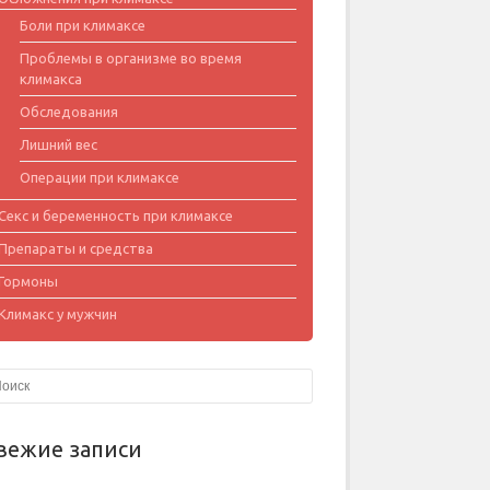
Боли при климаксе
Проблемы в организме во время
климакса
Обследования
Лишний вес
Операции при климаксе
Секс и беременность при климаксе
Препараты и средства
Гормоны
Климакс у мужчин
вежие записи