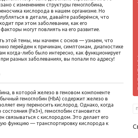
язано с изменением структуры гемоглобина,
реносчика кислорода в нашем организме. Но
лубляться в детали, давайте разберёмся, что
ходит при этом заболевании, как его
 факторы могут повлиять на его развитие.
ь этой темы, мы начнем с основ — узнаем, что
енно перейдем к причинам, симптомам, диагностике
ам когда-либо было интересно, как функционирует
 при разных заболеваниях, вы попали по адресу!
?
ина, в которой железо в гемовом компоненте
Обычный гемоглобин (HbA) содержит железо в
оляет ему переносить кислород. Однако, когда
 состояния (Fe3+), гемоглобин становится
н связываться с кислородом. Это делает его
ую функцию — транспортировку кислорода к
С