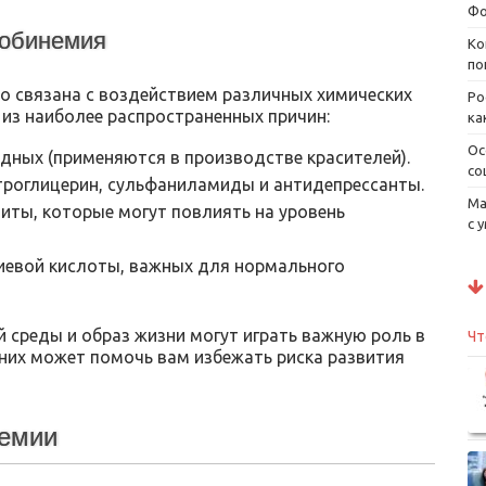
Фо
лобинемия
Ко
по
 связана с воздействием различных химических
Ро
 из наиболее распространенных причин:
ка
Ос
одных (применяются в производстве красителей).
со
итроглицерин, сульфаниламиды и антидепрессанты.
Ма
титы, которые могут повлиять на уровень
с 
иевой кислоты, важных для нормального
среды и образ жизни могут играть важную роль в
Чт
о них может помочь вам избежать риска развития
немии