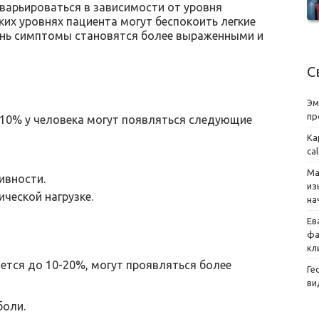
арьироваться в зависимости от уровня
ких уровнях пациента могут беспокоить легкие
вень симптомы становятся более выраженными и
С
Эм
пр
 10% у человека могут появляться следующие
Ка
ca
Ма
ивности.
из
ческой нагрузке.
на
Ев
фа
кл
ется до 10-20%, могут проявляться более
Ге
ви
боли.