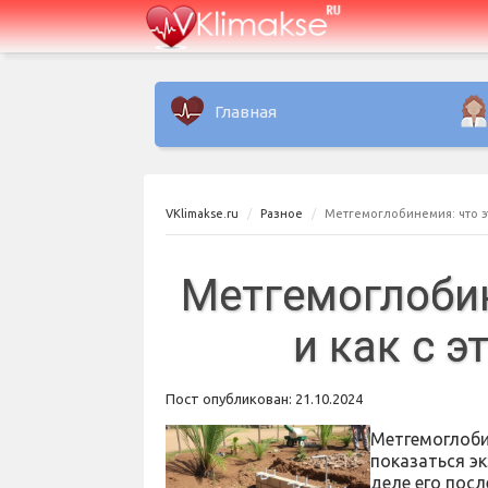
Главная
VKlimakse.ru
Разное
Метгемоглобинемия: что эт
Метгемоглобин
и как с 
Пост опубликован: 21.10.2024
Метгемоглоби
показаться э
деле его пос