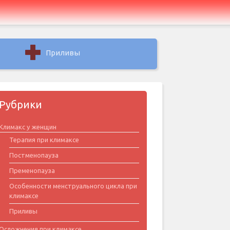
Приливы
Рубрики
Климакс у женщин
Терапия при климаксе
Постменопауза
Пременопауза
Особенности менструального цикла при
климаксе
Приливы
Осложнения при климаксе