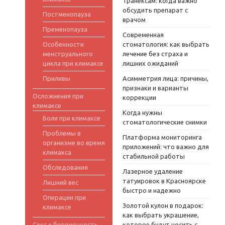
Транексам: когда важно
обсудить препарат с
Постменопауза
врачом
Пременопауза
Современная
Особенности
стоматология: как выбрать
менструального
лечение без страха и
цикла при климаксе
лишних ожиданий
Приливы
Асимметрия лица: причины,
признаки и варианты
Осложнения при
коррекции
климаксе
Когда нужны
Боли при климаксе
стоматологические снимки
Проблемы в
Платформа мониторинга
организме во время
приложений: что важно для
климакса
стабильной работы
Обследования
Лазерное удаление
татуировок в Красноярске
Лишний вес
быстро и надежно
Операции при
Золотой кулон в подарок:
климаксе
как выбрать украшение,
Секс и беременность
которое будут носить с