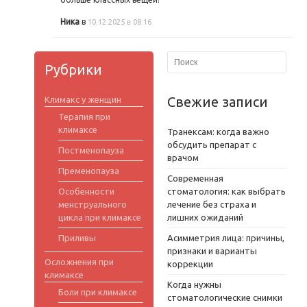
Ника
в
10.12.2025 в 08:16
Рубрики
Свежие записи
Климакс у женщин
Терапия при
климаксе
Транексам: когда важно
обсудить препарат с
Постменопауза
врачом
Пременопауза
Современная
Особенности
стоматология: как выбрать
менструального
лечение без страха и
цикла при климаксе
лишних ожиданий
Приливы
Асимметрия лица: причины,
признаки и варианты
Осложнения при
коррекции
климаксе
Когда нужны
Боли при климаксе
стоматологические снимки