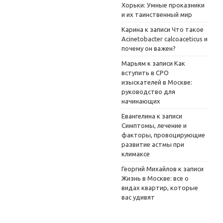
Хорьки: Умные проказники
и их таинственный мир
Карина
к записи
Что такое
Acinetobacter calcoaceticus и
почему он важен?
Марьям
к записи
Как
вступить в СРО
изыскателей в Москве:
руководство для
начинающих
Евангелина
к записи
Симптомы, лечение и
факторы, провоцирующие
развитие астмы при
климаксе
Георгий Михайлов
к записи
Жизнь в Москве: все о
видах квартир, которые
вас удивят