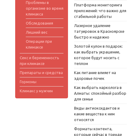
Проблемы в
Платформа мониторинга
организме во время
приложений: что важно для
климакса
стабильной работы
Обследования
Лазерное удаление
татуировок в Красноярске
Лишний вес
быстро и надежно
Операции при
Золотой кулон в подарок:
климаксе
как выбрать украшение,
Секс и беременность
которое будут носить с
при климаксе
теплом
Препараты и средства
Как питание влияет на
здоровье почек
Гормоны
Как выбрать нарколога в
Климакс у мужчин
Алматы: спокойный разбор
для семьи
Виды антиоксидантов и
какие вещества к ним
относятся
Форматы контента,
которые сейчас в тренде