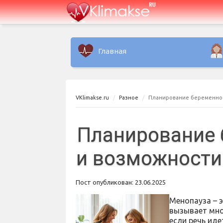
Главная
VKlimakse.ru
Разное
Планирование беременнос
Планирование 
и возможности
Пост опубликован: 23.06.2025
Менопауза – 
вызывает мно
если речь ид