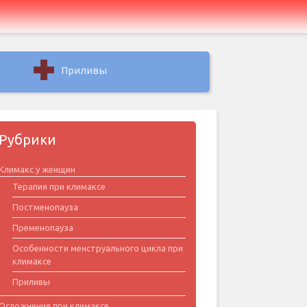
Приливы
Рубрики
Климакс у женщин
Терапия при климаксе
Постменопауза
Пременопауза
Особенности менструального цикла при
климаксе
Приливы
Осложнения при климаксе