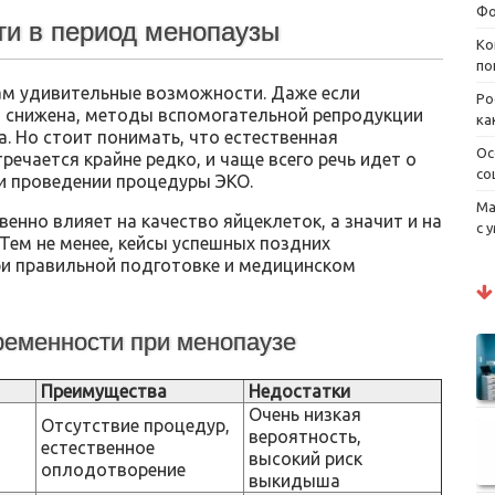
Фо
и в период менопаузы
Ко
по
м удивительные возможности. Даже если
Ро
 снижена, методы вспомогательной репродукции
ка
. Но стоит понимать, что естественная
Ос
ечается крайне редко, и чаще всего речь идет о
со
и проведении процедуры ЭКО.
Ма
енно влияет на качество яйцеклеток, а значит и на
с 
Тем не менее, кейсы успешных поздних
и правильной подготовке и медицинском
еменности при менопаузе
Преимущества
Недостатки
Очень низкая
Отсутствие процедур,
вероятность,
естественное
высокий риск
оплодотворение
выкидыша