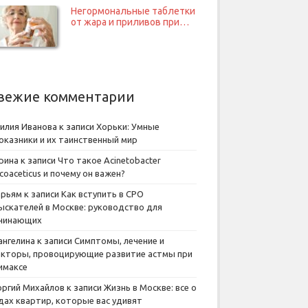
Негормональные таблетки
от жара и приливов при…
вежие комментарии
илия Иванова
к записи
Хорьки: Умные
оказники и их таинственный мир
рина
к записи
Что такое Acinetobacter
lcoaceticus и почему он важен?
рьям
к записи
Как вступить в СРО
ыскателей в Москве: руководство для
чинающих
ангелина
к записи
Симптомы, лечение и
кторы, провоцирующие развитие астмы при
имаксе
оргий Михайлов
к записи
Жизнь в Москве: все о
дах квартир, которые вас удивят