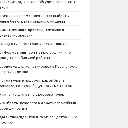
анексам: когда важно обсудить препарат с
ачом
временная стоматология: как выбрать
чение без страха и лишних ожиданий
имметрия лица: причины, признаки и
рианты коррекции
гда нужны стоматологические снимки
атформа мониторинга приложений: что
жно для стабильной работы
зерное удаление татуировок в Красноярске
стро и надежно
лотой кулон в подарок: как выбрать
рашение, которое будут носить с теплом
к питание влияет на здоровье почек
к выбрать нарколога в Алматы: спокойный
збор для семьи
ды антиоксидантов и какие вещества к ним
носятся