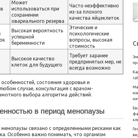
Может
Часто неэффективно
ов
использоваться при
из-за плохого
сохранении
качества яйцеклеток
овариального резерва
Этические и
Высокая вероятность
и
психологические
успешной
ок
вопросы, высокая
С
беременности
стоимость
Требует заранее
Эм
Высокое качество
предпринятых мер, не
пр
клеток для будущего
всегда возможно
Ка
ca
 особенностей, состояния здоровья и
Ма
любом случае, консультация с врачом-
из
амотного выбора алгоритма действий.
на
Ев
менностью в период менопаузы
фа
кл
 менопаузы связано с определенными рисками как
Ге
нка. Особенно важно понимать, что организм
ви