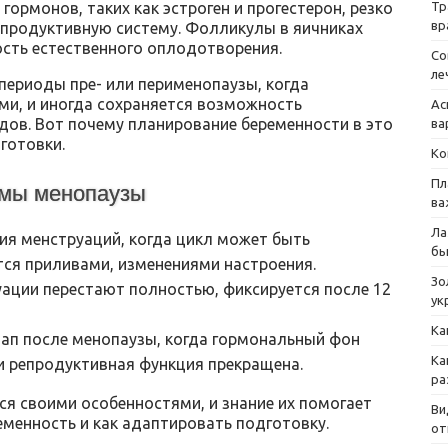
Тр
ормонов, таких как эстроген и прогестерон, резко
вр
епродуктивную систему. Фолликулы в яичниках
сть естественного оплодотворения.
Со
ле
периоды пре- или перименопаузы, когда
ми, и иногда сохраняется возможность
Ас
дов. Вот почему планирование беременности в это
ва
готовки.
Ко
Пл
омы менопаузы
ва
Ла
ия менструаций, когда цикл может быть
бы
ся приливами, изменениями настроения.
Зо
уации перестают полностью, фиксируется после 12
ук
Ка
ап после менопаузы, когда гормональный фон
Ка
 и репродуктивная функция прекращена.
ра
ся своими особенностями, и знание их помогает
Ви
еменность и как адаптировать подготовку.
от