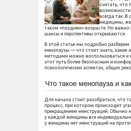
считать, что 
возможности 
всегда так. 
медицины, же
таком «позднем» возрасте. Но важно п
шансы и перспективы открываются.
В этой статье мы подробно разберем
менопаузы — что стоит знать, какие 
методами можно воспользоваться и н
этот путь более безопасным и комфо
психологических аспектах, общих рек
Что такое менопауза и ка
Для начала стоит разобраться, что т
процесс, при котором происходит уга
прекращением менструаций. Обычно ме
у каждой женщины все индивидуально
у женщины нет менструаций на протя