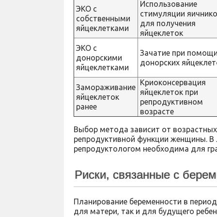
Использование
ЭКО с
стимуляции яичник
собственными
для получения
яйцеклетками
яйцеклеток
ЭКО с
Зачатие при помощ
донорскими
донорских яйцеклет
яйцеклетками
Криоконсервация
Замораживание
яйцеклеток при
яйцеклеток
репродуктивном
ранее
возрасте
Выбор метода зависит от возрастных
репродуктивной функции женщины. В 
репродуктологом необходима для гр
Риски, связанные с бере
Планирование беременности в период
для матери, так и для будущего ребе