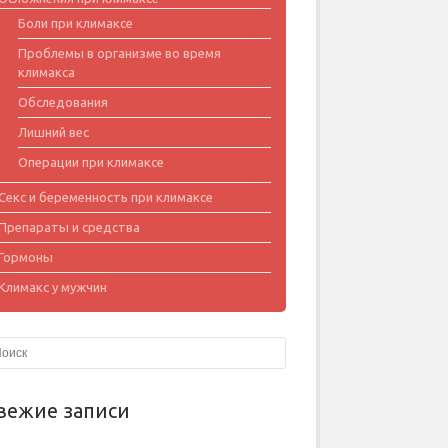
Боли при климаксе
Проблемы в организме во время
климакса
Обследования
Лишний вес
Операции при климаксе
Секс и беременность при климаксе
Препараты и средства
Гормоны
Климакс у мужчин
вежие записи