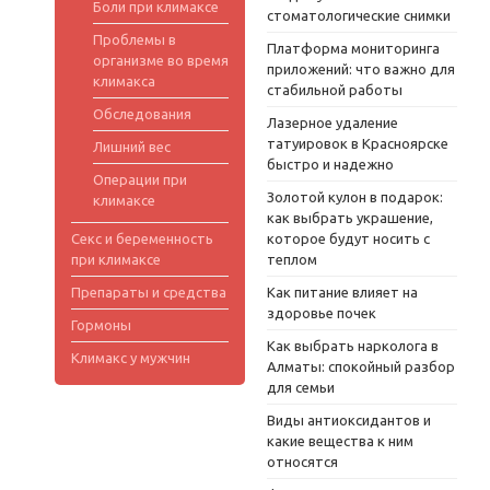
Боли при климаксе
стоматологические снимки
Проблемы в
Платформа мониторинга
организме во время
приложений: что важно для
климакса
стабильной работы
Обследования
Лазерное удаление
татуировок в Красноярске
Лишний вес
быстро и надежно
Операции при
Золотой кулон в подарок:
климаксе
как выбрать украшение,
Секс и беременность
которое будут носить с
при климаксе
теплом
Препараты и средства
Как питание влияет на
здоровье почек
Гормоны
Как выбрать нарколога в
Климакс у мужчин
Алматы: спокойный разбор
для семьи
Виды антиоксидантов и
какие вещества к ним
относятся