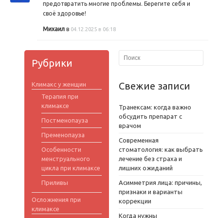
предотвратить многие проблемы. Берегите себя и
своё здоровье!
Михаил
в
04.12.2025 в 06:18
Рубрики
Свежие записи
Климакс у женщин
Терапия при
климаксе
Транексам: когда важно
обсудить препарат с
Постменопауза
врачом
Пременопауза
Современная
Особенности
стоматология: как выбрать
менструального
лечение без страха и
цикла при климаксе
лишних ожиданий
Приливы
Асимметрия лица: причины,
признаки и варианты
Осложнения при
коррекции
климаксе
Когда нужны