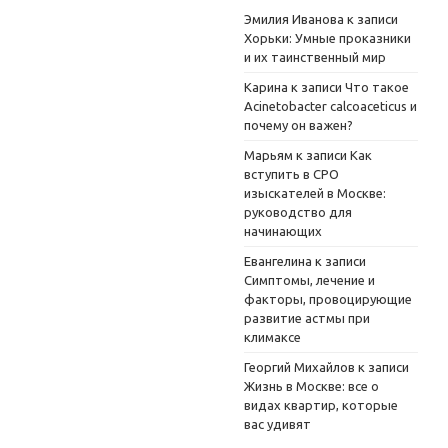
Эмилия Иванова
к записи
Хорьки: Умные проказники
и их таинственный мир
Карина
к записи
Что такое
Acinetobacter calcoaceticus и
почему он важен?
Марьям
к записи
Как
вступить в СРО
изыскателей в Москве:
руководство для
начинающих
Евангелина
к записи
Симптомы, лечение и
факторы, провоцирующие
развитие астмы при
климаксе
Георгий Михайлов
к записи
Жизнь в Москве: все о
видах квартир, которые
вас удивят