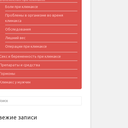
Боли при климаксе
Проблемы в организме во время
климакса
Обследования
Лишний вес
Операции при климаксе
Секс и беременность при климаксе
Препараты и средства
Гормоны
Климакс у мужчин
вежие записи