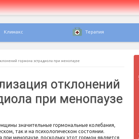
Климакс
Терапия
тклонений гормона эстрадиола при менопаузе
лизация отклонений
диола при менопаузе
енщины значительные гормональные колебания,
ском, так и на психологическом состоянии.
 при менопаузе, поскольку этот гормон является