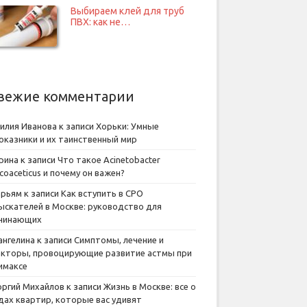
Выбираем клей для труб
ПВХ: как не…
вежие комментарии
илия Иванова
к записи
Хорьки: Умные
оказники и их таинственный мир
рина
к записи
Что такое Acinetobacter
lcoaceticus и почему он важен?
рьям
к записи
Как вступить в СРО
ыскателей в Москве: руководство для
чинающих
ангелина
к записи
Симптомы, лечение и
кторы, провоцирующие развитие астмы при
имаксе
оргий Михайлов
к записи
Жизнь в Москве: все о
дах квартир, которые вас удивят