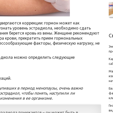
вергаются коррекции: гормон может как
 узнать уровень эстрадиола, необходимо сдать
ания берется кровь из вены. Женщине рекомендуют
С
ора крови, прекратить прием гормональных
ессообразующие факторы, физическую нагрузку, не
Эм
пр
радиола можно определить следующие
Ка
ca
Ма
из
уаций.
на
упивших в период менопаузы, очень важно
Ев
эстрадиол, чтобы понять, наступили ли
фа
изменения в ее организме.
кл
Ге
ви
традиола понижается – он может быть в