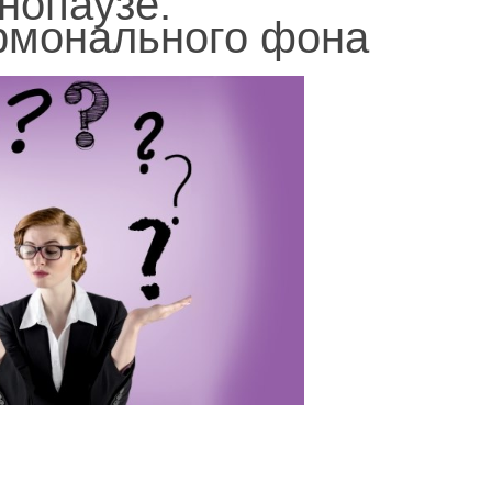
нопаузе:
рмонального фона