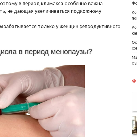
поэтому в период климакса особенно важна
Фо
ть, не дающая увеличиваться подкожному
Ко
по
вырабатывается только у женщин репродуктивного
Ро
ка
Ос
со
диола в период менопаузы?
Ма
с 