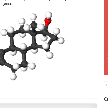
нщины.
С