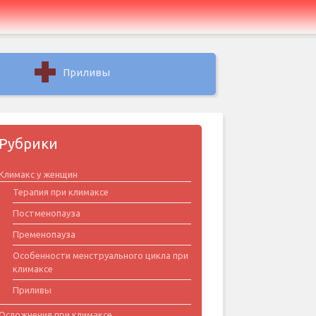
Приливы
Рубрики
Климакс у женщин
Терапия при климаксе
Постменопауза
Пременопауза
Особенности менструального цикла при
климаксе
Приливы
Осложнения при климаксе