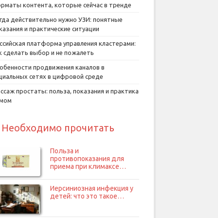
рматы контента, которые сейчас в тренде
гда действительно нужно УЗИ: понятные
казания и практические ситуации
ссийская платформа управления кластерами:
к сделать выбор и не пожалеть
обенности продвижения каналов в
циальных сетях в цифровой среде
ссаж простаты: польза, показания и практика
умом
Необходимо прочитать
Польза и
противопоказания для
приема при климаксе…
Иерсиниозная инфекция у
детей: что это такое…