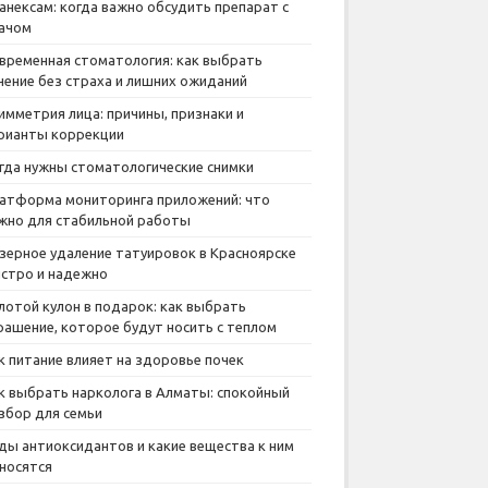
анексам: когда важно обсудить препарат с
ачом
временная стоматология: как выбрать
чение без страха и лишних ожиданий
имметрия лица: причины, признаки и
рианты коррекции
гда нужны стоматологические снимки
атформа мониторинга приложений: что
жно для стабильной работы
зерное удаление татуировок в Красноярске
стро и надежно
лотой кулон в подарок: как выбрать
рашение, которое будут носить с теплом
к питание влияет на здоровье почек
к выбрать нарколога в Алматы: спокойный
збор для семьи
ды антиоксидантов и какие вещества к ним
носятся