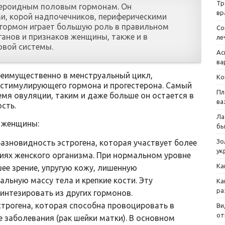
Тр
тероидным половым гормонам. Он
вр
и, корой надпочечников, периферическими
 гормон играет большую роль в правильном
Со
ганов и признаков женщины, также и в
ле
овой системы.
Ас
ва
еимущественно в менструальный цикл,
Ко
стимулирующего гормона и прогестерона. Самый
Пл
мя овуляции, таким и даже больше он остается в
ва
сть.
Ла
е женщины:
бы
Зо
азновидность эстрогена, которая участвует более
ук
иях женского организма. При нормальном уровне
Ка
е зрение, упругую кожу, лишенную
льную массу тела и крепкие кости. Эту
Ка
ра
интезировать из других гормонов.
строгена, которая способна провоцировать в
Ви
от
 заболевания (рак шейки матки). В основном