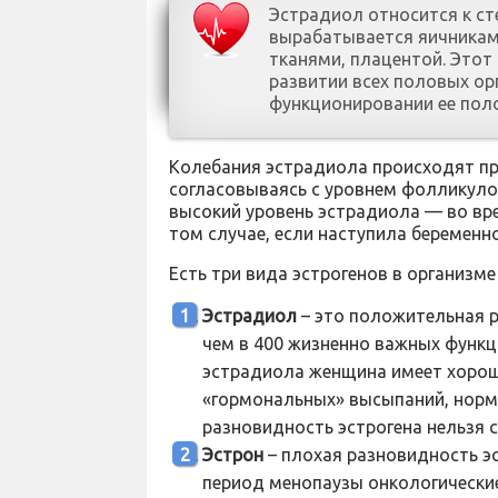
Эстрадиол относится к с
вырабатывается яичникам
тканями, плацентой. Этот
развитии всех половых ор
функционировании ее пол
Колебания эстрадиола происходят пр
согласовываясь с уровнем фолликуло
высокий уровень эстрадиола — во вре
том случае, если наступила беременно
Есть три вида эстрогенов в организм
Эстрадиол
– это положительная р
чем в 400 жизненно важных функц
эстрадиола женщина имеет хороше
«гормональных» высыпаний, норма
разновидность эстрогена нельзя с
Эстрон
– плохая разновидность э
период менопаузы онкологические