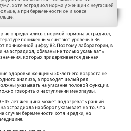
пг/мл, хотя эстрадиол норма у женщин с неугасшей
ольше, а при беременности он и вовсе
ольше.
ор не определились с нормой гормона эстрадиол,
тературе пониженным считают уровень в 36
ют пониженной цифру 82. Поэтому лаборатории, в
 на эстрадиол, обязаны не только указывать
 значения, которых придерживается данная
яния здоровья женщины 50-летнего возраста не
одного анализа, а проводят целый ряд
должны указывать на угасание половой функции.
можно говорить о наступлении менопаузы.
40-45 лет женщина может подозревать ранний
она эстрадиола наоборот указывает на то, что
е случаи беременности хотя и редки, но
 медицине.