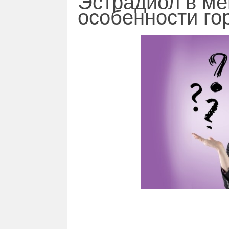
Эстрадиол в ме
особенности го