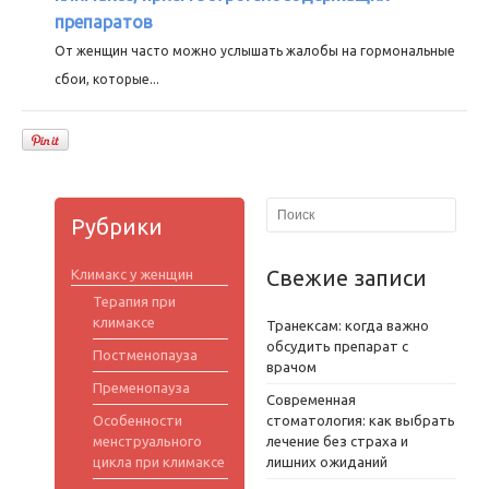
препаратов
От женщин часто можно услышать жалобы на гормональные
сбои, которые...
Рубрики
Свежие записи
Климакс у женщин
Терапия при
климаксе
Транексам: когда важно
обсудить препарат с
Постменопауза
врачом
Пременопауза
Современная
Особенности
стоматология: как выбрать
менструального
лечение без страха и
цикла при климаксе
лишних ожиданий