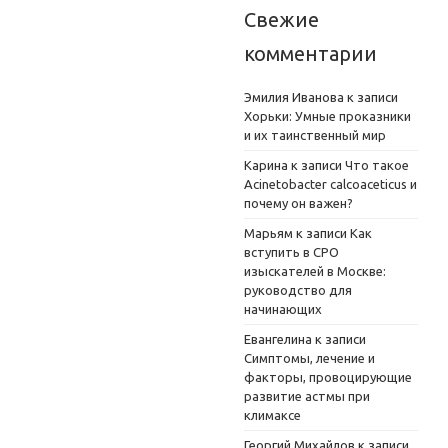
Свежие
комментарии
Эмилия Иванова
к записи
Хорьки: Умные проказники
и их таинственный мир
Карина
к записи
Что такое
Acinetobacter calcoaceticus и
почему он важен?
Марьям
к записи
Как
вступить в СРО
изыскателей в Москве:
руководство для
начинающих
Евангелина
к записи
Симптомы, лечение и
факторы, провоцирующие
развитие астмы при
климаксе
Георгий Михайлов
к записи