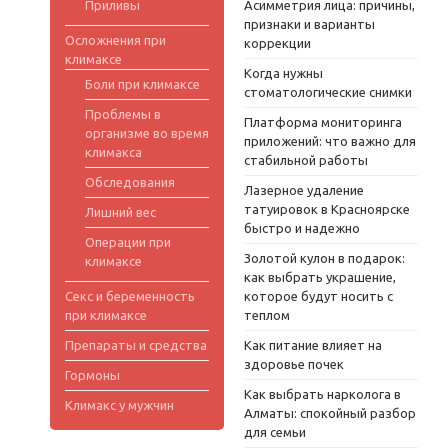
Приливы
Асимметрия лица: причины,
признаки и варианты
Осложнения при
коррекции
климаксе
Когда нужны
Боли при климаксе
стоматологические снимки
Проблемы в
Платформа мониторинга
организме во время
приложений: что важно для
климакса
стабильной работы
Обследования
Лазерное удаление
татуировок в Красноярске
Лишний вес
быстро и надежно
Операции при
Золотой кулон в подарок:
климаксе
как выбрать украшение,
Секс и беременность
которое будут носить с
при климаксе
теплом
Препараты и средства
Как питание влияет на
здоровье почек
Гормоны
Как выбрать нарколога в
Климакс у мужчин
Алматы: спокойный разбор
для семьи