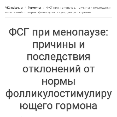
VKlimakse.ru
Гормоны
ФСГ при менопаузе: причины и последствия
отклонений от нормы фолликулостимулирующего гормона
ФСГ при менопаузе:
причины и
последствия
отклонений от
нормы
фолликулостимулиру
ющего гормона