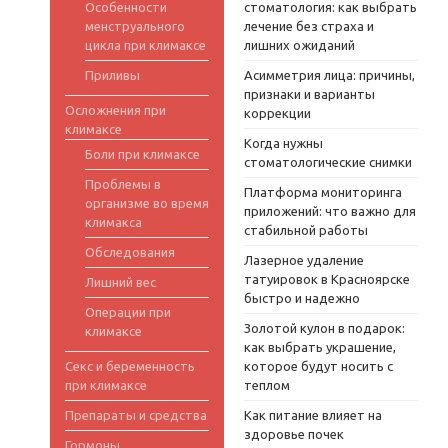
Особенности
стоматология: как выбрать
менструального
лечение без страха и
цикла при климаксе
лишних ожиданий
Приливы
Асимметрия лица: причины,
признаки и варианты
Осложнения при
коррекции
климаксе
Когда нужны
Боли при климаксе
стоматологические снимки
Проблемы в
Платформа мониторинга
организме во время
приложений: что важно для
климакса
стабильной работы
Обследования
Лазерное удаление
татуировок в Красноярске
Лишний вес
быстро и надежно
Операции при
Золотой кулон в подарок:
климаксе
как выбрать украшение,
Секс и беременность
которое будут носить с
при климаксе
теплом
Препараты и средства
Как питание влияет на
здоровье почек
Гормоны