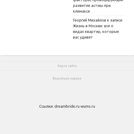
развитие астмы при
климаксе
Георгий Михайлов
к записи
Жизнь в Москве: все о
видах квартир, которые
вас удивят
Карта сайта
Вернуться наверх
Ссылки:
dreambride.ru
wums.ru