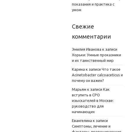
показания и практика с
умом
Свежие
комментарии
Эмилия Иванова
к записи
Хорьки: Умные проказники
и их таинственный мир
Карина
к записи
Что такое
Acinetobacter calcoaceticus и
почему он важен?
Марьям
к записи
Как
вступить в СРО
изыскателей в Москве:
руководство для
начинающих
Евангелина
к записи
Симптомы, лечение и
факторы, провоцирующие