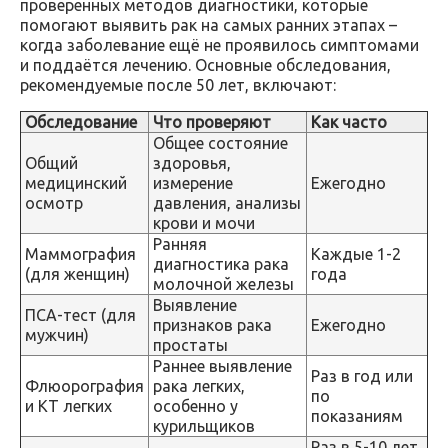
проверенных методов диагностики, которые
помогают выявить рак на самых ранних этапах –
когда заболевание ещё не проявилось симптомами
и поддаётся лечению. Основные обследования,
рекомендуемые после 50 лет, включают:
Обследование
Что проверяют
Как часто
Общее состояние
Общий
здоровья,
медицинский
измерение
Ежегодно
осмотр
давления, анализы
крови и мочи
Ранняя
Маммография
Каждые 1-2
диагностика рака
(для женщин)
года
молочной железы
Выявление
ПСА-тест (для
признаков рака
Ежегодно
мужчин)
простаты
Раннее выявление
Раз в год или
Флюорография
рака легких,
по
и КТ легких
особенно у
показаниям
курильщиков
Раз в 5-10 лет,