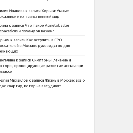
илия Иванова
к записи
Хорьки: Умные
оказники и их таинственный мир
рина
к записи
Что такое Acinetobacter
lcoaceticus и почему он важен?
рьям
к записи
Как вступить в СРО
ыскателей в Москве: руководство для
чинающих
ангелина
к записи
Симптомы, лечение и
кторы, провоцирующие развитие астмы при
имаксе
оргий Михайлов
к записи
Жизнь в Москве: все о
дах квартир, которые вас удивят