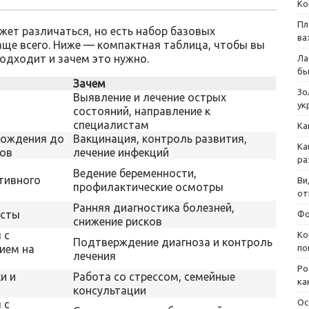
Ко
Пл
жет различаться, но есть набор базовых
ва
аще всего. Ниже — компактная таблица, чтобы вы
одходит и зачем это нужно.
Ла
бы
Зачем
Зо
Выявление и лечение острых
ук
состояний, направление к
специалистам
Ка
рождения до
Вакцинация, контроль развития,
Ка
ов
лечение инфекций
ра
Ведение беременности,
тивного
Ви
профилактические осмотры
от
Ранняя диагностика болезней,
асты
Фо
снижение рисков
 с
Ко
Подтверждение диагноза и контроль
по
ием на
лечения
Ро
и и
Работа со стрессом, семейные
ка
консультации
Ос
 с