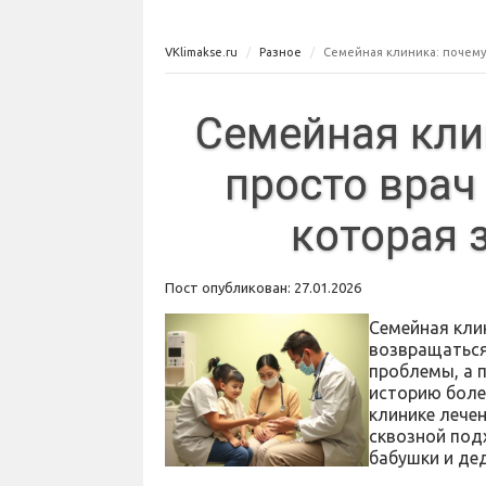
VKlimakse.ru
Разное
Семейная клиника: почему 
Семейная кли
просто врач
которая 
Пост опубликован: 27.01.2026
Семейная кли
возвращаться
проблемы, а 
историю боле
клинике лечен
сквозной подх
бабушки и де