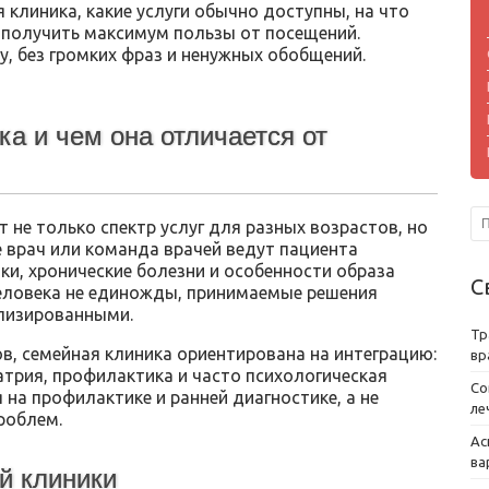
я клиника, какие услуги обычно доступны, на что
к получить максимум пользы от посещений.
у, без громких фраз и ненужных обобщений.
ка и чем она отличается от
 не только спектр услуг для разных возрастов, но
е врач или команда врачей ведут пациента
вки, хронические болезни и особенности образа
С
человека не единожды, принимаемые решения
ализированными.
Тр
в, семейная клиника ориентирована на интеграцию:
вр
иатрия, профилактика и часто психологическая
Со
 на профилактике и ранней диагностике, а не
ле
роблем.
Ас
ва
й клиники