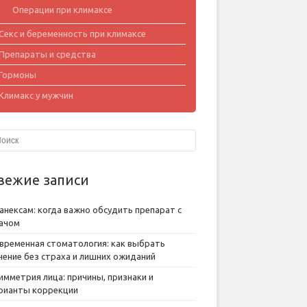
Операции при климаксе
Секс и беременность при климаксе
Препараты и средства
Гормоны
Климакс у мужчин
вежие записи
анексам: когда важно обсудить препарат с
ачом
временная стоматология: как выбрать
чение без страха и лишних ожиданий
имметрия лица: причины, признаки и
рианты коррекции