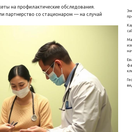
кеты на профилактические обследования.
Эм
ли партнерство со стационаром — на случай
пр
Ка
ca
Ма
из
на
Ев
фа
кл
Ге
ви