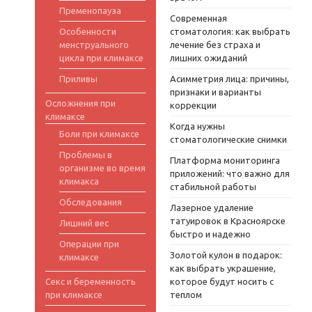
Пременопауза
Современная
Особенности
стоматология: как выбрать
менструального
лечение без страха и
цикла при климаксе
лишних ожиданий
Приливы
Асимметрия лица: причины,
признаки и варианты
Осложнения при
коррекции
климаксе
Когда нужны
Боли при климаксе
стоматологические снимки
Проблемы в
Платформа мониторинга
организме во время
приложений: что важно для
климакса
стабильной работы
Обследования
Лазерное удаление
татуировок в Красноярске
Лишний вес
быстро и надежно
Операции при
Золотой кулон в подарок:
климаксе
как выбрать украшение,
Секс и беременность
которое будут носить с
при климаксе
теплом