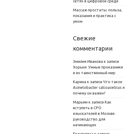
сетях в цифровой среде
Массаж простаты: польза,
показания и практика с
умом
Свежие
комментарии
Эмилия Иванова
к записи
Хорьки: Умные проказники
и их таинственный мир
Карина
к записи
Что такое
Acinetobacter calcoaceticus и
почему он важен?
Марьям
к записи
Как
вступить в СРО
изыскателей в Москве:
руководство для
начинающих
Евангелина
к записи