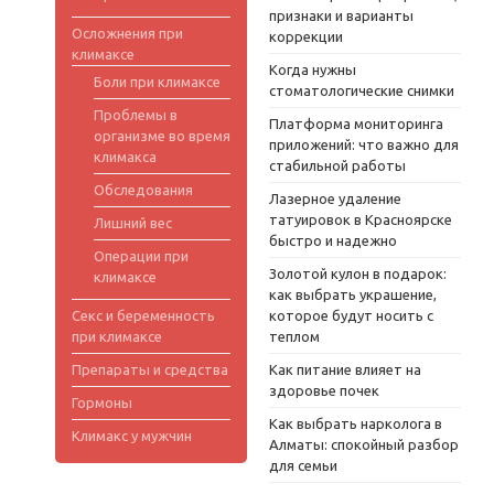
признаки и варианты
Осложнения при
коррекции
климаксе
Когда нужны
Боли при климаксе
стоматологические снимки
Проблемы в
Платформа мониторинга
организме во время
приложений: что важно для
климакса
стабильной работы
Обследования
Лазерное удаление
татуировок в Красноярске
Лишний вес
быстро и надежно
Операции при
Золотой кулон в подарок:
климаксе
как выбрать украшение,
Секс и беременность
которое будут носить с
при климаксе
теплом
Препараты и средства
Как питание влияет на
здоровье почек
Гормоны
Как выбрать нарколога в
Климакс у мужчин
Алматы: спокойный разбор
для семьи