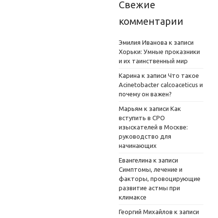
Свежие
комментарии
Эмилия Иванова
к записи
Хорьки: Умные проказники
и их таинственный мир
Карина
к записи
Что такое
Acinetobacter calcoaceticus и
почему он важен?
Марьям
к записи
Как
вступить в СРО
изыскателей в Москве:
руководство для
начинающих
Евангелина
к записи
Симптомы, лечение и
факторы, провоцирующие
развитие астмы при
климаксе
Георгий Михайлов
к записи