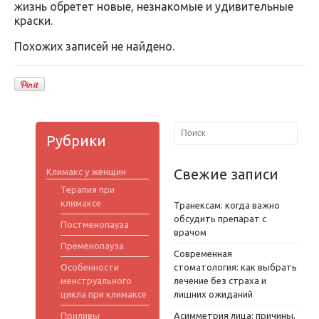
жизнь обретет новые, незнакомые и удивительные
краски.
Похожих записей не найдено.
Рубрики
Свежие записи
Климакс у женщин
Терапия при
климаксе
Транексам: когда важно
обсудить препарат с
Постменопауза
врачом
Пременопауза
Современная
Особенности
стоматология: как выбрать
менструального
лечение без страха и
цикла при климаксе
лишних ожиданий
Приливы
Асимметрия лица: причины,