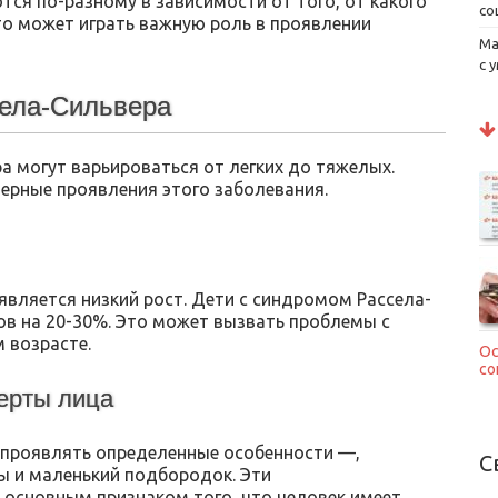
ся по-разному в зависимости от того, от какого
со
то может играть важную роль в проявлении
Ма
с 
ела-Сильвера
 могут варьироваться от легких до тяжелых.
ерные проявления этого заболевания.
вляется низкий рост. Дети с синдромом Рассела-
ов на 20-30%. Это может вызвать проблемы с
 возрасте.
Ос
со
ерты лица
 проявлять определенные особенности —,
С
цы и маленький подбородок. Эти
 основным признаком того, что человек имеет