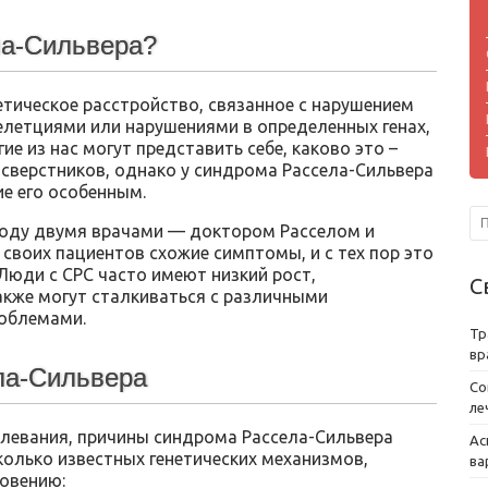
ла-Сильвера?
тическое расстройство, связанное с нарушением
елетциями или нарушениями в определенных генах,
е из нас могут представить себе, каково это –
 сверстников, однако у синдрома Рассела-Сильвера
е его особенным.
году двумя врачами — доктором Расселом и
своих пациентов схожие симптомы, и с тех пор это
Люди с СРС часто имеют низкий рост,
С
акже могут сталкиваться с различными
облемами.
Тр
вр
ла-Сильвера
Со
ле
болевания, причины синдрома Рассела-Сильвера
Ас
колько известных генетических механизмов,
ва
новению: