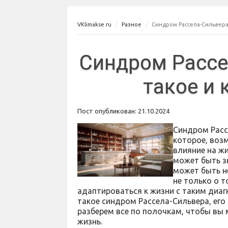
VKlimakse.ru
Разное
Синдром Рассела-Сильвера: 
Синдром Рассе
такое и 
Пост опубликован: 21.10.2024
Синдром Расс
которое, воз
влияние на ж
может быть з
может быть н
не только о т
адаптироваться к жизни с таким диаг
такое синдром Рассела-Сильвера, ег
разберем все по полочкам, чтобы вы м
жизнь.