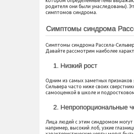
котором определенные гены выражают
родителя они были унаследованы). Э
симптомов синдрома.
Симптомы синдрома Расс
Симптомы синдрома Рассела-Сильвера
Давайте рассмотрим наиболее характ
1. Низкий рост
Одним из самых заметных признаков я
Сильвера часто ниже своих сверстник
самооценкой в школе и подростковом
2. Непропорциональные ч
Лица людей с этим синдромом могут
например, высокий лоб, узкие глазни
характеристические черты могут быть