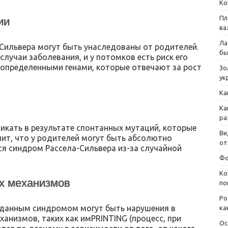
Ко
Пл
ии
ва
Ла
Сильвера могут быть унаследованы от родителей.
бы
 случаи заболевания, и у потомков есть риск его
 определенными генами, которые отвечают за рост
Зо
ук
Ка
Ка
ра
икать в результате спонтанных мутаций, которые
Ви
чит, что у родителей могут быть абсолютно
от
ься синдром Рассела-Сильвера из-за случайной
Фо
Ко
их механизмов
по
Ро
с данным синдромом могут быть нарушения в
ка
ханизмов, таких как имPRINTING (процесс, при
Ос