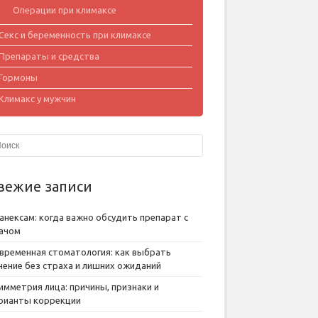
Операции при климаксе
Секс и беременность при климаксе
Препараты и средства
Гормоны
Климакс у мужчин
вежие записи
анексам: когда важно обсудить препарат с
ачом
временная стоматология: как выбрать
чение без страха и лишних ожиданий
имметрия лица: причины, признаки и
рианты коррекции