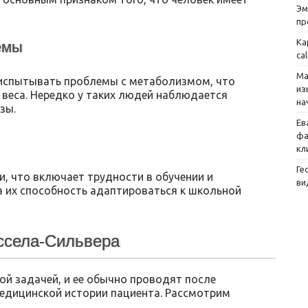
Эм
пр
Ка
емы
ca
Ма
испытывать проблемы с метаболизмом, что
из
 веса. Нередко у таких людей наблюдается
на
зы.
Ев
фа
кл
Ге
и, что включает трудности в обучении и
ви
а их способность адаптироваться к школьной
ссела-Сильвера
ой задачей, и ее обычно проводят после
едицинской истории пациента. Рассмотрим