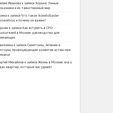
илия Иванова
к записи
Хорьки: Умные
оказники и их таинственный мир
рина
к записи
Что такое Acinetobacter
lcoaceticus и почему он важен?
рьям
к записи
Как вступить в СРО
ыскателей в Москве: руководство для
чинающих
ангелина
к записи
Симптомы, лечение и
кторы, провоцирующие развитие астмы при
имаксе
оргий Михайлов
к записи
Жизнь в Москве: все о
дах квартир, которые вас удивят