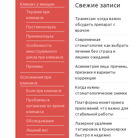
Свежие записи
Климакс у женщин
Терапия при
климаксе
Транексам: когда важно
обсудить препарат с
Постменопауза
врачом
Пременопауза
Современная
Особенности
стоматология: как выбрать
менструального
лечение без страха и
цикла при климаксе
лишних ожиданий
Приливы
Асимметрия лица: причины,
признаки и варианты
Осложнения при
коррекции
климаксе
Когда нужны
Боли при климаксе
стоматологические снимки
Проблемы в
Платформа мониторинга
организме во время
приложений: что важно для
климакса
стабильной работы
Обследования
Лазерное удаление
татуировок в Красноярске
Лишний вес
быстро и надежно