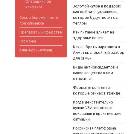
Операции при
Золотой кулон в подарок:
климаксе
как выбрать украшение,
Секс и беременность
которое будут носить с
при климаксе
теплом
Препараты и средства
Как питание влияет на
здоровье почек
Гормоны
Как выбрать нарколога в
Климакс у мужчин
Алматы: спокойный разбор
для семьи
Виды антиоксидантов и
какие вещества к ним
относятся
Форматы контента,
которые сейчас в тренде
Когда действительно
нужно УЗИ: понятные
показания и практические
ситуации
Российская платформа
управления кластерами: как