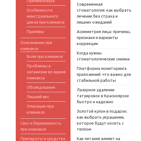
Пременопауза
Современная
Особенности
стоматология: как выбрать
менструального
лечение без страха и
цикла при климаксе
лишних ожиданий
Приливы
Асимметрия лица: причины,
признаки и варианты
Осложнения при
коррекции
климаксе
Когда нужны
Боли при климаксе
стоматологические снимки
Проблемы в
Платформа мониторинга
организме во время
приложений: что важно для
климакса
стабильной работы
Обследования
Лазерное удаление
татуировок в Красноярске
Лишний вес
быстро и надежно
Операции при
Золотой кулон в подарок:
климаксе
как выбрать украшение,
Секс и беременность
которое будут носить с
при климаксе
теплом
Препараты и средства
Как питание влияет на