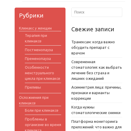
Рубрики
Свежие записи
Климакс у женщин
Терапия при
климаксе
Транексам: когда важно
обсудить препарат с
Постменопауза
врачом
Пременопауза
Современная
Особенности
стоматология: как выбрать
менструального
лечение без страха и
цикла при климаксе
лишних ожиданий
Приливы
Асимметрия лица: причины,
признаки и варианты
Осложнения при
коррекции
климаксе
Когда нужны
Боли при климаксе
стоматологические снимки
Проблемы в
Платформа мониторинга
организме во время
приложений: что важно для
климакса