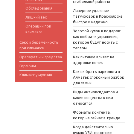
стабильной работы
Обследования
Лазерное удаление
татуировок в Красноярске
Лишний вес
быстро и надежно
Операции при
Золотой кулон в подарок:
климаксе
как выбрать украшение,
Секс и беременность
которое будут носить с
при климаксе
теплом
Препараты и средства
Как питание влияет на
здоровье почек
Гормоны
Как выбрать нарколога в
Климакс у мужчин
Алматы: спокойный разбор
для семьи
Виды антиоксидантов и
какие вещества к ним
относятся
Форматы контента,
которые сейчас в тренде
Когда действительно
нужно УЗИ: понятные