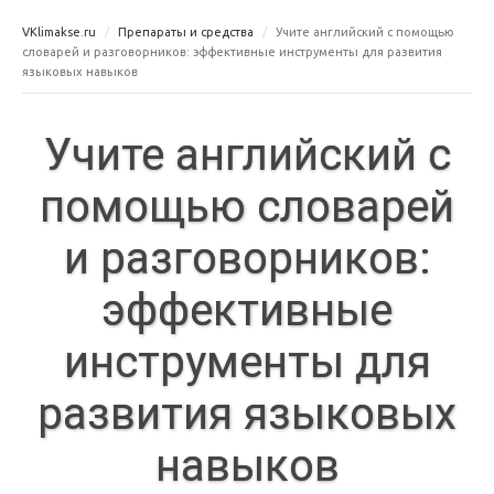
VKlimakse.ru
Препараты и средства
Учите английский с помощью
словарей и разговорников: эффективные инструменты для развития
языковых навыков
Учите английский с
помощью словарей
и разговорников:
эффективные
инструменты для
развития языковых
навыков