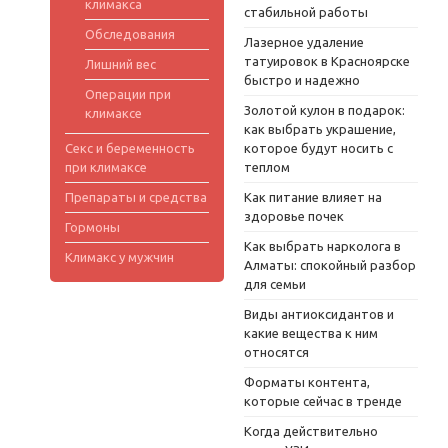
климакса
стабильной работы
Обследования
Лазерное удаление
татуировок в Красноярске
Лишний вес
быстро и надежно
Операции при
Золотой кулон в подарок:
климаксе
как выбрать украшение,
Секс и беременность
которое будут носить с
при климаксе
теплом
Препараты и средства
Как питание влияет на
здоровье почек
Гормоны
Как выбрать нарколога в
Климакс у мужчин
Алматы: спокойный разбор
для семьи
Виды антиоксидантов и
какие вещества к ним
относятся
Форматы контента,
которые сейчас в тренде
Когда действительно