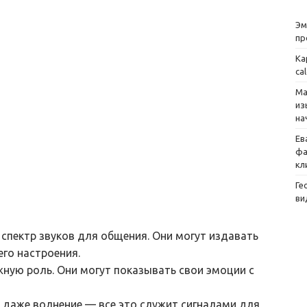
Эм
пр
Ка
ca
Ма
из
на
Ев
фа
кл
Ге
ви
спектр звуков для общения. Они могут издавать
его настроения.
ную роль. Они могут показывать свои эмоции с
и даже волнение — все это служит сигналами для