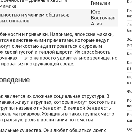
собенность – длинный хвост и
Ко
Гималаи
мимика.
Пл
Юго-
льностью и умением общаться;
ва
Восточная
вых сигналов.
Азия
Ла
бы
бенности и привычки. Например, японские макаки,
Зо
яются единственными приматами, которые ведут
ук
могут с легкостью адаптироваться к суровым
 своей густой и теплой шерсти. Их способность
Ка
очниках — это не просто удивительное зрелище, но
Ка
птироваться к окружающей среде.
ра
Ви
поведение
от
Фо
к является их сложная социальная структура. В
Ко
акаки живут в группах, которые могут состоять из
по
 группы называют «бандой». В каждой банде есть
а роль матриархов. Женщины в таких группах часто
Ро
нтральную роль в воспитании потомства.
ка
Ос
иальные существа. Они любят общаться друг с