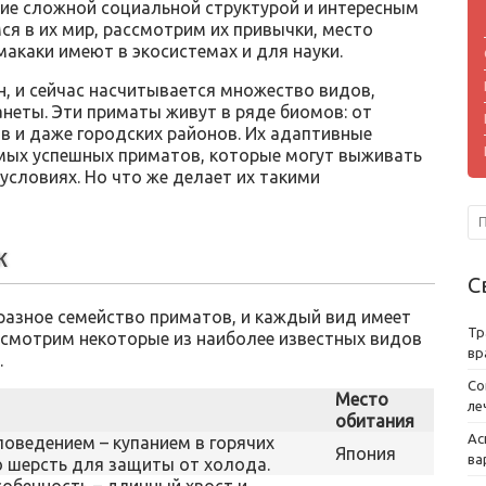
ие сложной социальной структурой и интересным
ся в их мир, рассмотрим их привычки, место
 макаки имеют в экосистемах и для науки.
н, и сейчас насчитывается множество видов,
неты. Эти приматы живут в ряде биомов: от
в и даже городских районов. Их адаптивные
мых успешных приматов, которые могут выживать
условиях. Но что же делает их такими
к
С
азное семейство приматов, и каждый вид имеет
Тр
ссмотрим некоторые из наиболее известных видов
вр
.
Со
Место
ле
обитания
Ас
оведением – купанием в горячих
Япония
ва
ю шерсть для защиты от холода.