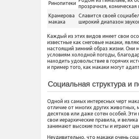
Родом из Гималаев; их о
Ринопитеки
прозрачная, комическая 
Крамерова
Славится своей социабе
макака
широкий диапазон звуко
Каждый из этих видов имеет свои осо
известные как снеговые макаки, явл
настоящий зимний образ жизни. Они 
условиям холодной погоды, благодаря
находить удовольствие в горячих ист
и пример того, как макаки могут ада
Социальная структура и 
Одной из самых интересных черт мака
отличие от многих других животных, м
десятков или даже сотен особей. Эти
свои иерархические правила, и велик
занимают высокие посты и играют це
Неудивительно, что макаки очень соц