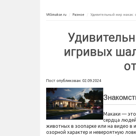
VKlimakse.ru
Разное
Удивительный мир макак: 
Удивительн
игривых шал
о
Пост опубликован: 02.09.2024
Знакомст
Макаки — это
сердца людей 
животных в зоопарке или на видео в и
озорной характер и невероятную ловк