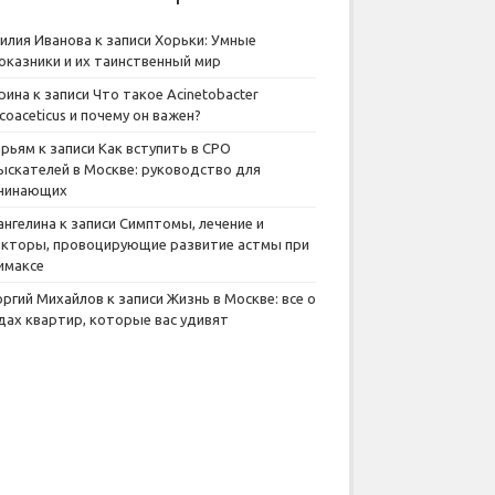
илия Иванова
к записи
Хорьки: Умные
оказники и их таинственный мир
рина
к записи
Что такое Acinetobacter
lcoaceticus и почему он важен?
рьям
к записи
Как вступить в СРО
ыскателей в Москве: руководство для
чинающих
ангелина
к записи
Симптомы, лечение и
кторы, провоцирующие развитие астмы при
имаксе
оргий Михайлов
к записи
Жизнь в Москве: все о
дах квартир, которые вас удивят