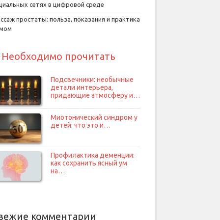
циальных сетях в цифровой среде
ссаж простаты: польза, показания и практика
умом
Необходимо прочитать
Подсвечники: необычные
детали интерьера,
придающие атмосферу и…
Миотонический синдром у
детей: что это и…
Профилактика деменции:
как сохранить ясный ум
на…
вежие комментарии