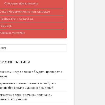
Операции при климаксе
Секс и беременность при климаксе
Препараты и средства
Гормоны
Климакс у мужчин
вежие записи
анексам: когда важно обсудить препарат с
ачом
временная стоматология: как выбрать
чение без страха и лишних ожиданий
имметрия лица: причины, признаки и
рианты коррекции