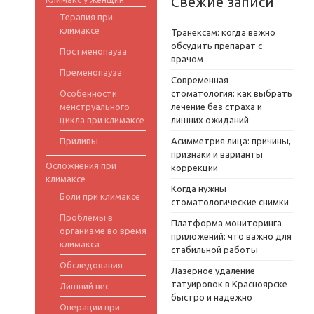
Свежие записи
Терапия при
климаксе
Транексам: когда важно
обсудить препарат с
Постменопауза
врачом
Пременопауза
Современная
Особенности
стоматология: как выбрать
менструального
лечение без страха и
цикла при климаксе
лишних ожиданий
Приливы
Асимметрия лица: причины,
признаки и варианты
Осложнения при
коррекции
климаксе
Когда нужны
Боли при климаксе
стоматологические снимки
Проблемы в
Платформа мониторинга
организме во время
приложений: что важно для
климакса
стабильной работы
Обследования
Лазерное удаление
татуировок в Красноярске
Лишний вес
быстро и надежно
Операции при