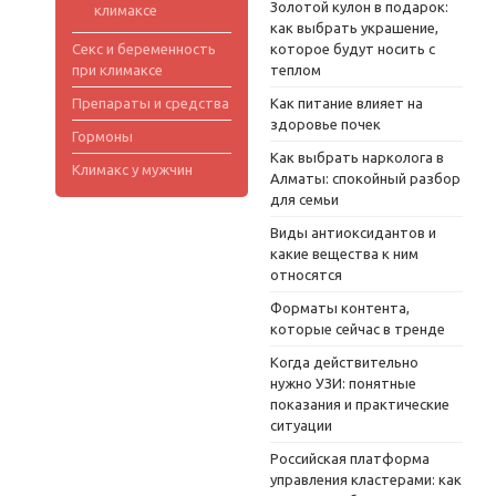
Золотой кулон в подарок:
климаксе
как выбрать украшение,
Секс и беременность
которое будут носить с
при климаксе
теплом
Препараты и средства
Как питание влияет на
здоровье почек
Гормоны
Как выбрать нарколога в
Климакс у мужчин
Алматы: спокойный разбор
для семьи
Виды антиоксидантов и
какие вещества к ним
относятся
Форматы контента,
которые сейчас в тренде
Когда действительно
нужно УЗИ: понятные
показания и практические
ситуации
Российская платформа
управления кластерами: как