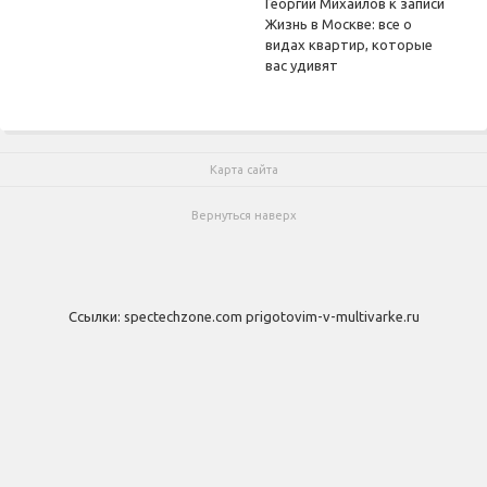
Георгий Михайлов
к записи
Жизнь в Москве: все о
видах квартир, которые
вас удивят
Карта сайта
Вернуться наверх
Ссылки:
spectechzone.com
prigotovim-v-multivarke.ru