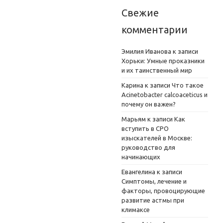
Свежие
комментарии
Эмилия Иванова
к записи
Хорьки: Умные проказники
и их таинственный мир
Карина
к записи
Что такое
Acinetobacter calcoaceticus и
почему он важен?
Марьям
к записи
Как
вступить в СРО
изыскателей в Москве:
руководство для
начинающих
Евангелина
к записи
Симптомы, лечение и
факторы, провоцирующие
развитие астмы при
климаксе