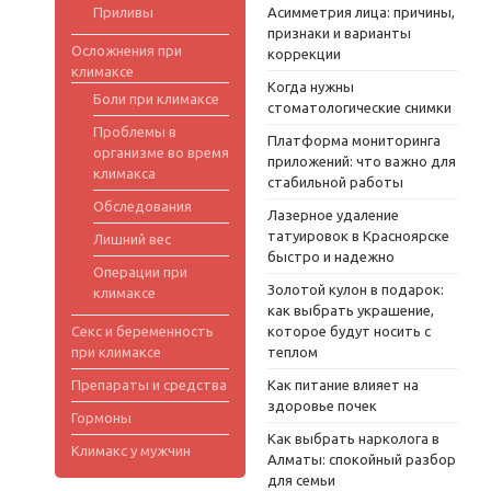
Приливы
Асимметрия лица: причины,
признаки и варианты
Осложнения при
коррекции
климаксе
Когда нужны
Боли при климаксе
стоматологические снимки
Проблемы в
Платформа мониторинга
организме во время
приложений: что важно для
климакса
стабильной работы
Обследования
Лазерное удаление
татуировок в Красноярске
Лишний вес
быстро и надежно
Операции при
Золотой кулон в подарок:
климаксе
как выбрать украшение,
Секс и беременность
которое будут носить с
при климаксе
теплом
Препараты и средства
Как питание влияет на
здоровье почек
Гормоны
Как выбрать нарколога в
Климакс у мужчин
Алматы: спокойный разбор
для семьи