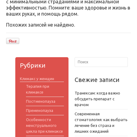
с минимальными страданиями и максимальной
эффективностью. Помните: ваше здоровье и жизнь в
ваших руках, и помощь рядом.
Похожих записей не найдено.
Рубрики
Свежие записи
Климакс у женщин
Терапия при
климаксе
Транексам: когда важно
обсудить препарат с
Постменопауза
врачом
Пременопауза
Современная
Особенности
стоматология: как выбрать
менструального
лечение без страха и
цикла при климаксе
лишних ожиданий