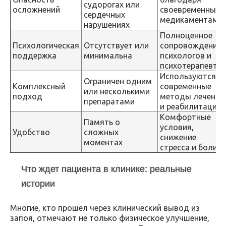
судорогах или
осложнений
своевременным
сердечных
медикаментам
нарушениях
Полноценное
Психологическая
Отсутствует или
сопровождение
поддержка
минимальна
психологов и
психотерапевто
Используются
Ограничен одним
Комплексный
современные
или несколькими
подход
методы лечения
препаратами
и реабилитации
Комфортные
Память о
условия,
Удобство
сложных
снижение
моментах
стресса и боли
Что ждет пациента в клинике: реальные
истории
Многие, кто прошел через клинический вывод из
запоя, отмечают не только физическое улучшение,