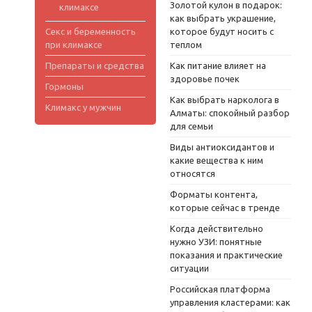
Золотой кулон в подарок:
климаксе
как выбрать украшение,
Секс и беременность
которое будут носить с
при климаксе
теплом
Препараты и средства
Как питание влияет на
здоровье почек
Гормоны
Как выбрать нарколога в
Климакс у мужчин
Алматы: спокойный разбор
для семьи
Виды антиоксидантов и
какие вещества к ним
относятся
Форматы контента,
которые сейчас в тренде
Когда действительно
нужно УЗИ: понятные
показания и практические
ситуации
Российская платформа
управления кластерами: как