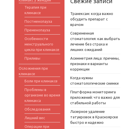
Свежие записи
Терапия при
климаксе
Транексам: когда важно
обсудить препарат с
Постменопауза
врачом
Пременопауза
Современная
Особенности
стоматология: как выбрать
менструального
лечение без страха и
цикла при климаксе
лишних ожиданий
Приливы
Асимметрия лица: причины,
признаки и варианты
Осложнения при
коррекции
климаксе
Когда нужны
Боли при климаксе
стоматологические снимки
Проблемы в
Платформа мониторинга
организме во время
приложений: что важно для
климакса
стабильной работы
Обследования
Лазерное удаление
татуировок в Красноярске
Лишний вес
быстро и надежно
Операции при