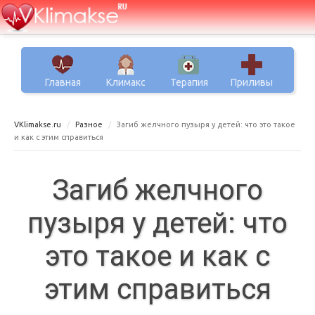
Главная
Климакс
Терапия
Приливы
VKlimakse.ru
Разное
Загиб желчного пузыря у детей: что это такое
и как с этим справиться
Загиб желчного
пузыря у детей: что
это такое и как с
этим справиться