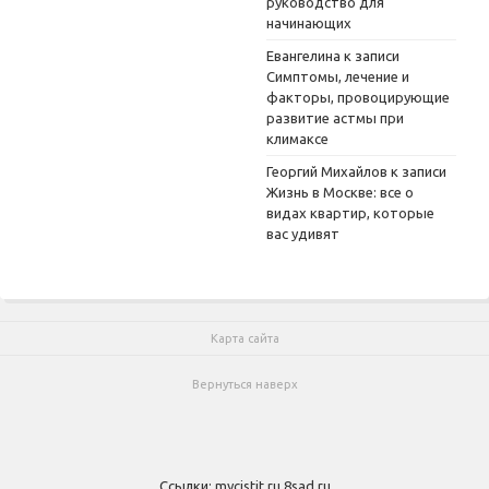
руководство для
начинающих
Евангелина
к записи
Симптомы, лечение и
факторы, провоцирующие
развитие астмы при
климаксе
Георгий Михайлов
к записи
Жизнь в Москве: все о
видах квартир, которые
вас удивят
Карта сайта
Вернуться наверх
Ссылки:
mycistit.ru
8sad.ru