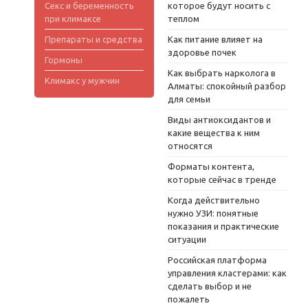
Секс и беременность
которое будут носить с
при климаксе
теплом
Препараты и средства
Как питание влияет на
здоровье почек
Гормоны
Как выбрать нарколога в
Климакс у мужчин
Алматы: спокойный разбор
для семьи
Виды антиоксидантов и
какие вещества к ним
относятся
Форматы контента,
которые сейчас в тренде
Когда действительно
нужно УЗИ: понятные
показания и практические
ситуации
Российская платформа
управления кластерами: как
сделать выбор и не
пожалеть