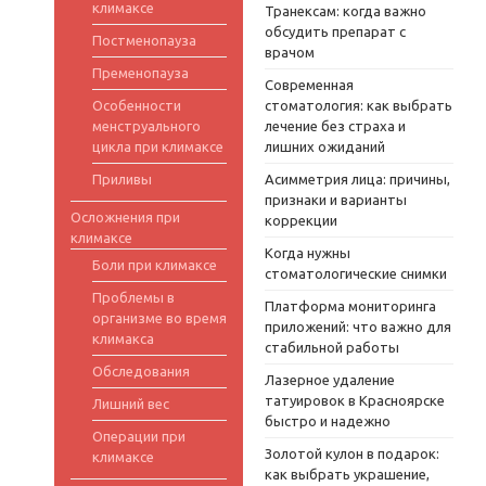
климаксе
Транексам: когда важно
обсудить препарат с
Постменопауза
врачом
Пременопауза
Современная
Особенности
стоматология: как выбрать
менструального
лечение без страха и
цикла при климаксе
лишних ожиданий
Приливы
Асимметрия лица: причины,
признаки и варианты
Осложнения при
коррекции
климаксе
Когда нужны
Боли при климаксе
стоматологические снимки
Проблемы в
Платформа мониторинга
организме во время
приложений: что важно для
климакса
стабильной работы
Обследования
Лазерное удаление
татуировок в Красноярске
Лишний вес
быстро и надежно
Операции при
Золотой кулон в подарок:
климаксе
как выбрать украшение,