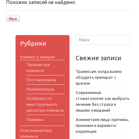
Похожих записей не найдено.
Рубрики
Свежие записи
Климакс у женщин
Терапия при
климаксе
Транексам: когда важно
обсудить препарат с
Постменопауза
врачом
Пременопауза
Современная
Особенности
стоматология: как выбрать
менструального
лечение без страха и
цикла при климаксе
лишних ожиданий
Приливы
Асимметрия лица: причины,
признаки и варианты
Осложнения при
коррекции
климаксе