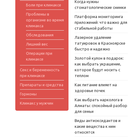
Когда нужны
Боли при климаксе
стоматологические снимки
Проблемы в
Платформа мониторинга
организме во время
приложений: что важно для
климакса
стабильной работы
Обследования
Лазерное удаление
татуировок в Красноярске
Лишний вес
быстро и надежно
Операции при
Золотой кулон в подарок:
климаксе
как выбрать украшение,
Секс и беременность
которое будут носить с
при климаксе
теплом
Препараты и средства
Как питание влияет на
здоровье почек
Гормоны
Как выбрать нарколога в
Климакс у мужчин
Алматы: спокойный разбор
для семьи
Виды антиоксидантов и
какие вещества к ним
относятся