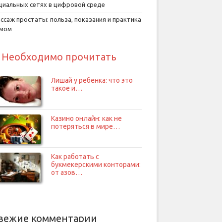
циальных сетях в цифровой среде
ссаж простаты: польза, показания и практика
умом
Необходимо прочитать
Лишай у ребенка: что это
такое и…
Казино онлайн: как не
потеряться в мире…
Как работать с
букмекерскими конторами:
от азов…
вежие комментарии