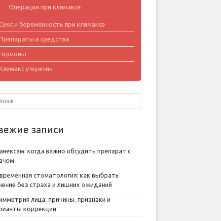
Операции при климаксе
Секс и беременность при климаксе
Препараты и средства
Гормоны
Климакс у мужчин
вежие записи
анексам: когда важно обсудить препарат с
ачом
временная стоматология: как выбрать
чение без страха и лишних ожиданий
имметрия лица: причины, признаки и
рианты коррекции