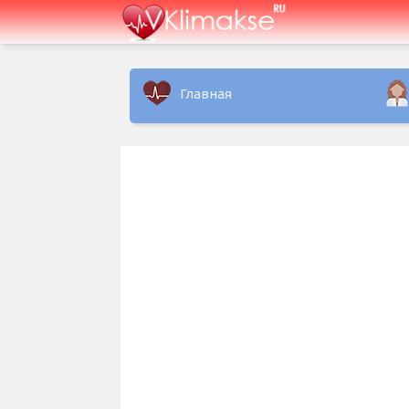
Главная