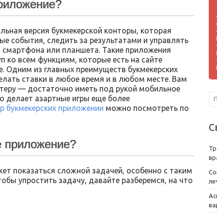
приложение?
льная версия букмекерской конторы, которая
ые события, следить за результатами и управлять
 смартфона или планшета. Такие приложения
 ко всем функциям, которые есть на сайте
е. Одним из главных преимуществ букмекерских
лать ставки в любое время и в любом месте. Вам
теру — достаточно иметь под рукой мобильное
то делает азартные игры еще более
р букмекерских приложении
можно посмотреть по
С
е приложение?
Тр
вр
ет показаться сложной задачей, особенно с таким
Со
обы упростить задачу, давайте разберемся, на что
ле
Ас
ва