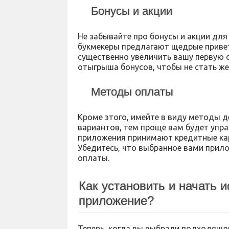
Бонусы и акции
Не забывайте про бонусы и акции для
букмекеры предлагают щедрые привет
существенно увеличить вашу первую с
отыгрыша бонусов, чтобы не стать ж
Методы оплаты
Кроме этого, имейте в виду методы 
вариантов, тем проще вам будет упра
приложения принимают кредитные кар
Убедитесь, что выбранное вами прил
оплаты.
Как установить и начать 
приложение?
Теперь, когда вы выбрали подходяще