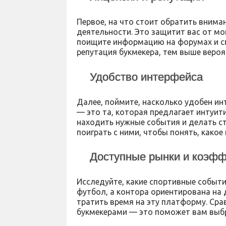
Первое, на что стоит обратить внима
деятельности. Это защитит вас от мо
поищите информацию на форумах и сп
репутация букмекера, тем выше вероят
Удобство интерфейса
Далее, поймите, насколько удобен и
— это та, которая предлагает интуи
находить нужные события и делать ст
поиграть с ними, чтобы понять, какое
Доступные рынки и коэф
Исследуйте, какие спортивные событи
футбол, а контора ориентирована на д
тратить время на эту платформу. С
букмекерами — это поможет вам выб