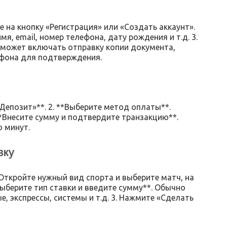
 на кнопку «Регистрация» или «Создать аккаунт».
я, email, номер телефона, дату рождения и т.д. 3.
 может включать отправку копии документа,
ефона для подтверждения.
«Депозит»**. 2. **Выберите метод оплаты**.
 **Внесите сумму и подтвердите транзакцию**.
о минут.
вку
 Откройте нужный вид спорта и выберите матч, на
Выберите тип ставки и введите сумму**. Обычно
, экспрессы, системы и т.д. 3. Нажмите «Сделать