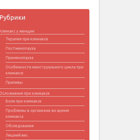
Рубрики
Климакс у женщин
Терапия при климаксе
Постменопауза
Пременопауза
Особенности менструального цикла при
климаксе
Приливы
Осложнения при климаксе
Боли при климаксе
Проблемы в организме во время
климакса
Обследования
Лишний вес