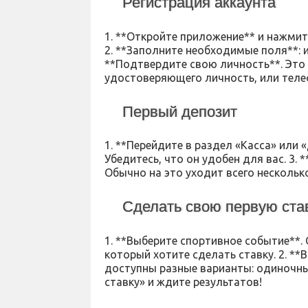
Регистрация аккаунта
1. **Откройте приложение** и нажмите
2. **Заполните необходимые поля**: им
**Подтвердите свою личность**. Это
удостоверяющего личность, или тел
Первый депозит
1. **Перейдите в раздел «Касса» или 
Убедитесь, что он удобен для вас. 3.
Обычно на это уходит всего нескольк
Сделать свою первую ста
1. **Выберите спортивное событие**.
который хотите сделать ставку. 2. **
доступны разные варианты: одиночные
ставку» и ждите результатов!