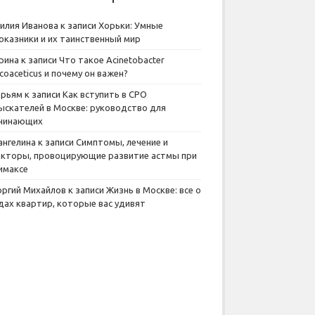
илия Иванова
к записи
Хорьки: Умные
оказники и их таинственный мир
рина
к записи
Что такое Acinetobacter
lcoaceticus и почему он важен?
рьям
к записи
Как вступить в СРО
ыскателей в Москве: руководство для
чинающих
ангелина
к записи
Симптомы, лечение и
кторы, провоцирующие развитие астмы при
имаксе
оргий Михайлов
к записи
Жизнь в Москве: все о
дах квартир, которые вас удивят