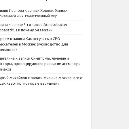
илия Иванова
к записи
Хорьки: Умные
оказники и их таинственный мир
рина
к записи
Что такое Acinetobacter
lcoaceticus и почему он важен?
рьям
к записи
Как вступить в СРО
ыскателей в Москве: руководство для
чинающих
ангелина
к записи
Симптомы, лечение и
кторы, провоцирующие развитие астмы при
имаксе
оргий Михайлов
к записи
Жизнь в Москве: все о
дах квартир, которые вас удивят