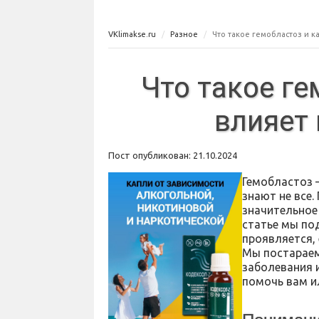
VKlimakse.ru
Разное
Что такое гемобластоз и к
Что такое ге
влияет
Пост опубликован: 21.10.2024
Гемобластоз 
знают не все.
значительное
статье мы по
проявляется, 
Мы постараем
заболевания 
помочь вам и