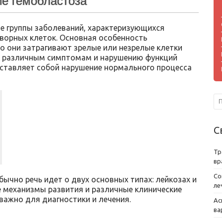
е гемобластоза
е группы заболеваний, характеризующихся
ворных клеток. Основная особенность
о они затрагивают зрелые или незрелые клетки
 к различным симптомам и нарушению функций
дставляет собой нарушение нормального процесса
С
Тр
вр
Со
бычно речь идет о двух основных типах: лейкозах и
ле
 механизмы развития и различные клинические
важно для диагностики и лечения.
Ас
ва