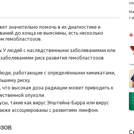
со
Ма
с 
ет значительно помочь в их диагностике и
ваний до конца не выяснены, есть несколько
ем гемобластозов.
:
У людей с наследственными заболеваниями или
заболеваниям риск развития гемобластозов
юди, работающие с определёнными химикатами,
льшему риску.
, что высокая доза радиации может приводить к
ественной опухоли.
сы, такие как вирус Эпштейна-Барра или вирус
также ассоциированы с развитием лимфом.
озов
С