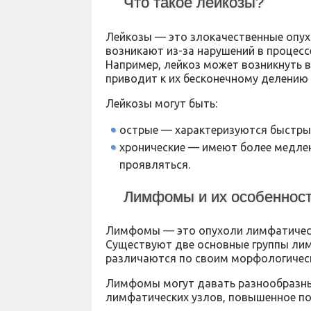
Что такое лейкозы?
Лейкозы — это злокачественные опух
возникают из-за нарушений в процесс
Например, лейкоз может возникнуть 
приводит к их бесконечному делению 
Лейкозы могут быть:
острые — характеризуются быстры
хронические — имеют более медлен
проявляться.
Лимфомы и их особеннос
Лимфомы — это опухоли лимфатическ
Существуют две основные группы лим
различаются по своим морфологическ
Лимфомы могут давать разнообразны
лимфатических узлов, повышенное по