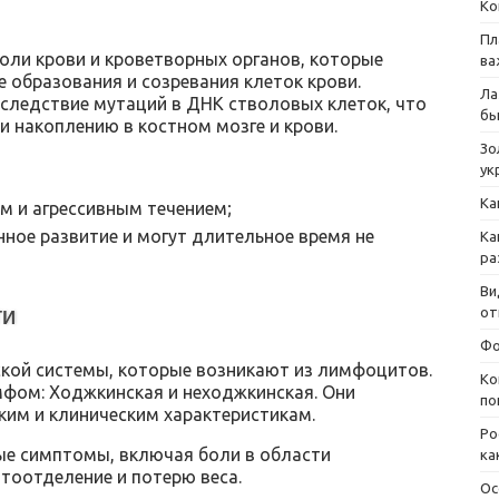
Ко
Пл
оли крови и кроветворных органов, которые
ва
е образования и созревания клеток крови.
Ла
вследствие мутаций в ДНК стволовых клеток, что
бы
и накоплению в костном мозге и крови.
Зо
ук
Ка
м и агрессивным течением;
ное развитие и могут длительное время не
Ка
ра
Ви
ти
от
Фо
ой системы, которые возникают из лимфоцитов.
Ко
фом: Ходжкинская и неходжкинская. Они
по
им и клиническим характеристикам.
Ро
е симптомы, включая боли в области
ка
тоотделение и потерю веса.
Ос