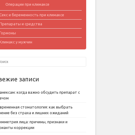
Операции при климаксе
Секс и беременность при климаксе
Препараты и средства
Гормоны
Климакс у мужчин
вежие записи
анексам: когда важно обсудить препарат с
ачом
временная стоматология: как выбрать
чение без страха и лишних ожиданий
имметрия лица: причины, признаки и
рианты коррекции