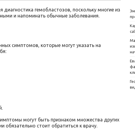
я диагностика гемобластозов, поскольку многие из
Эм
ными и напоминать обычные заболевания.
пр
Ка
ca
Ма
нных симптомов, которые могут указать на
из
бя:
на
Ев
фа
кл
Ге
ви
й.
симптомы могут быть признаком множества других
ии обязательно стоит обратиться к врачу.