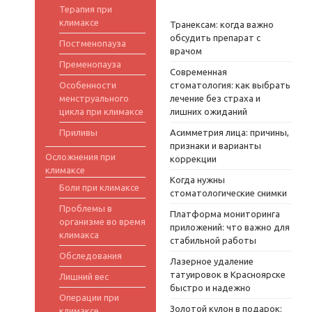
Терапия при
климаксе
Транексам: когда важно
обсудить препарат с
Постменопауза
врачом
Пременопауза
Современная
Особенности
стоматология: как выбрать
менструального
лечение без страха и
цикла при климаксе
лишних ожиданий
Приливы
Асимметрия лица: причины,
признаки и варианты
Осложнения при
коррекции
климаксе
Когда нужны
Боли при климаксе
стоматологические снимки
Проблемы в
Платформа мониторинга
организме во время
приложений: что важно для
климакса
стабильной работы
Обследования
Лазерное удаление
татуировок в Красноярске
Лишний вес
быстро и надежно
Операции при
Золотой кулон в подарок:
климаксе