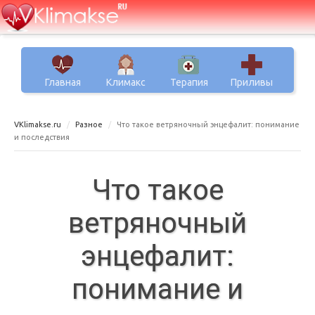
Главная
Климакс
Терапия
Приливы
VKlimakse.ru
Разное
Что такое ветряночный энцефалит: понимание
и последствия
Что такое
ветряночный
энцефалит:
понимание и