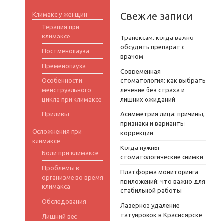
Свежие записи
Климакс у женщин
Терапия при
климаксе
Транексам: когда важно
обсудить препарат с
Постменопауза
врачом
Пременопауза
Современная
Особенности
стоматология: как выбрать
менструального
лечение без страха и
цикла при климаксе
лишних ожиданий
Приливы
Асимметрия лица: причины,
признаки и варианты
Осложнения при
коррекции
климаксе
Когда нужны
Боли при климаксе
стоматологические снимки
Проблемы в
Платформа мониторинга
организме во время
приложений: что важно для
климакса
стабильной работы
Обследования
Лазерное удаление
татуировок в Красноярске
Лишний вес