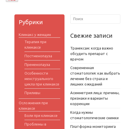
Рубрики
Свежие записи
Климакс у женщин
Терапия при
климаксе
Транексам: когда важно
обсудить препарат с
Постменопауза
врачом
Пременопауза
Современная
Особенности
стоматология: как выбрать
менструального
лечение без страха и
цикла при климаксе
лишних ожиданий
Приливы
Асимметрия лица: причины,
признаки и варианты
Осложнения при
коррекции
климаксе
Когда нужны
Боли при климаксе
стоматологические снимки
Проблемы в
Платформа мониторинга