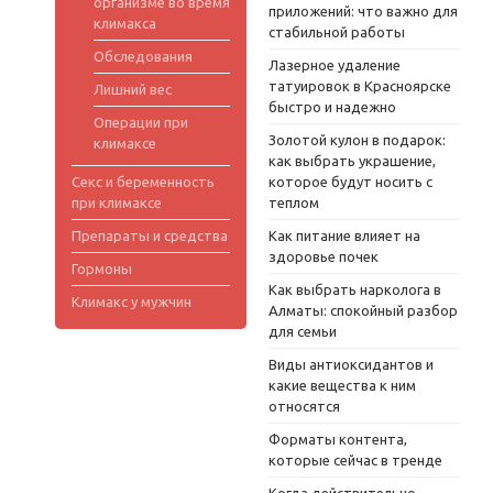
организме во время
приложений: что важно для
климакса
стабильной работы
Обследования
Лазерное удаление
татуировок в Красноярске
Лишний вес
быстро и надежно
Операции при
Золотой кулон в подарок:
климаксе
как выбрать украшение,
Секс и беременность
которое будут носить с
при климаксе
теплом
Препараты и средства
Как питание влияет на
здоровье почек
Гормоны
Как выбрать нарколога в
Климакс у мужчин
Алматы: спокойный разбор
для семьи
Виды антиоксидантов и
какие вещества к ним
относятся
Форматы контента,
которые сейчас в тренде