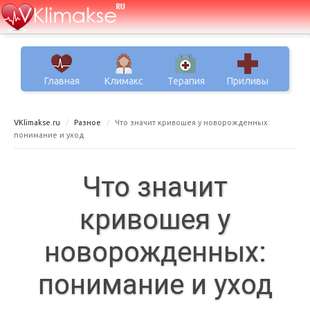
Главная
Климакс
Терапия
Приливы
VKlimakse.ru
Разное
Что значит кривошея у новорожденных:
понимание и уход
Что значит
кривошея у
новорожденных:
понимание и уход