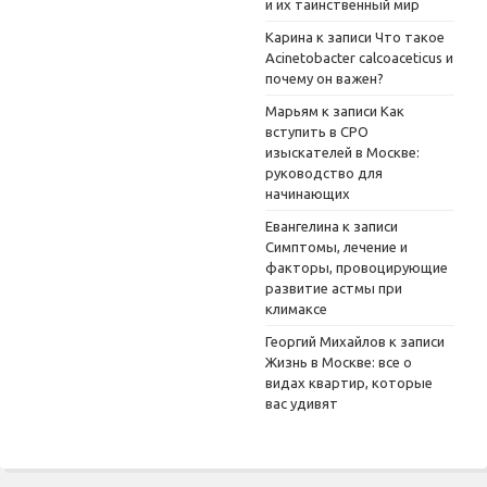
и их таинственный мир
Карина
к записи
Что такое
Acinetobacter calcoaceticus и
почему он важен?
Марьям
к записи
Как
вступить в СРО
изыскателей в Москве:
руководство для
начинающих
Евангелина
к записи
Симптомы, лечение и
факторы, провоцирующие
развитие астмы при
климаксе
Георгий Михайлов
к записи
Жизнь в Москве: все о
видах квартир, которые
вас удивят