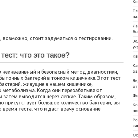
Ко
Пл
ва
Ла
бы
х, возможно, стоит задуматься о тестировании.
Зо
ук
ест: что это такое?
Ка
Ка
ра
 неинвазивный и безопасный метод диагностики,
ыточных бактерий в тонком кишечнике. Этот тест
Ви
бактерий, живущие в нашем кишечнике,
от
х метаболизма. Когда они перерабатывают
Фо
и затем выводится через легкие. Таким образом,
о присутствует большое количество бактерий, вы
Ко
время теста, что и даст врачу основание
по
Ро
ка
Ос