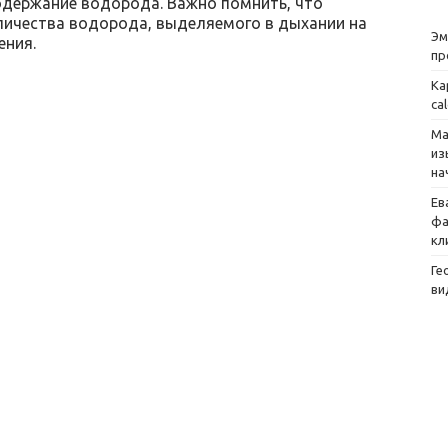
одержание водорода. Важно помнить, что
оличества водорода, выделяемого в дыхании на
Эм
ения.
пр
Ка
ca
Ма
из
на
Ев
фа
кл
Ге
ви