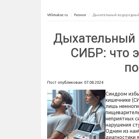
VKlimakse.ru
Разное
Дыхательный водородный те
Дыхательный 
СИБР: что э
по
Пост опубликован: 07.08.2024
Синдром избы
кишечнике (С
лишь немноги
пищеваритель
неприятных с
нарушения сту
Одним из наи
диагностики 