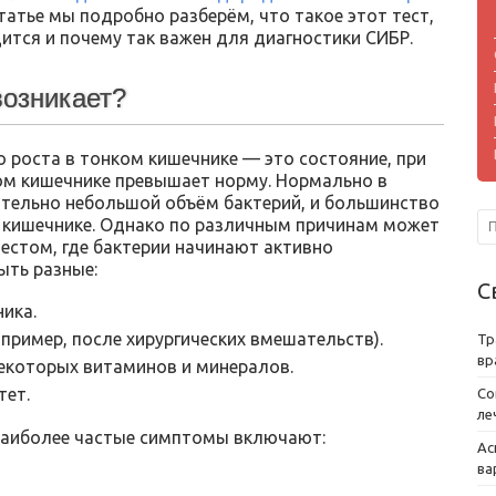
 статье мы подробно разберём, что такое этот тест,
ится и почему так важен для диагностики СИБР.
возникает?
 роста в тонком кишечнике — это состояние, при
ом кишечнике превышает норму. Нормально в
тельно небольшой объём бактерий, и большинство
 кишечнике. Однако по различным причинам может
естом, где бактерии начинают активно
ыть разные:
С
ика.
пример, после хирургических вмешательств).
Тр
вр
екоторых витаминов и минералов.
тет.
Со
ле
? Наиболее частые симптомы включают:
Ас
ва