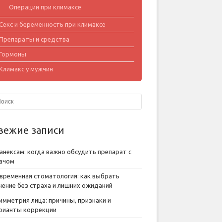
Операции при климаксе
Секс и беременность при климаксе
Препараты и средства
Гормоны
Климакс у мужчин
вежие записи
анексам: когда важно обсудить препарат с
ачом
временная стоматология: как выбрать
чение без страха и лишних ожиданий
имметрия лица: причины, признаки и
рианты коррекции