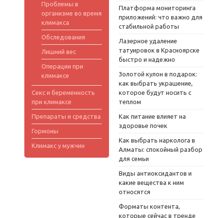
Проблемы в
Платформа мониторинга
организме во время
приложений: что важно для
климакса
стабильной работы
Обследования
Лазерное удаление
татуировок в Красноярске
Лишний вес
быстро и надежно
Операции при
Золотой кулон в подарок:
климаксе
как выбрать украшение,
Секс и беременность
которое будут носить с
при климаксе
теплом
Препараты и средства
Как питание влияет на
здоровье почек
Гормоны
Как выбрать нарколога в
Климакс у мужчин
Алматы: спокойный разбор
для семьи
Виды антиоксидантов и
какие вещества к ним
относятся
Форматы контента,
которые сейчас в тренде