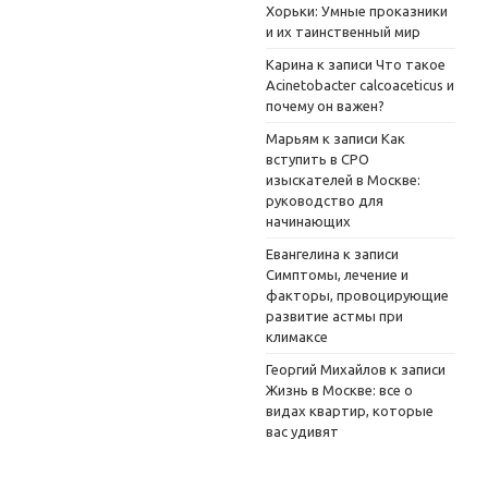
Хорьки: Умные проказники
и их таинственный мир
Карина
к записи
Что такое
Acinetobacter calcoaceticus и
почему он важен?
Марьям
к записи
Как
вступить в СРО
изыскателей в Москве:
руководство для
начинающих
Евангелина
к записи
Симптомы, лечение и
факторы, провоцирующие
развитие астмы при
климаксе
Георгий Михайлов
к записи
Жизнь в Москве: все о
видах квартир, которые
вас удивят