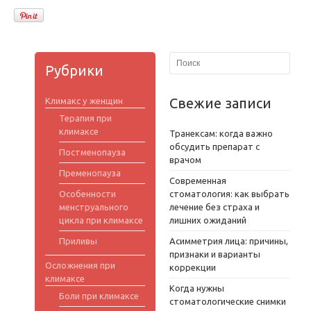
Рубрики
Свежие записи
Климакс у женщин
Терапия при
климаксе
Транексам: когда важно
обсудить препарат с
Постменопауза
врачом
Пременопауза
Современная
Особенности
стоматология: как выбрать
менструального
лечение без страха и
цикла при климаксе
лишних ожиданий
Приливы
Асимметрия лица: причины,
признаки и варианты
Осложнения при
коррекции
климаксе
Когда нужны
Боли при климаксе
стоматологические снимки