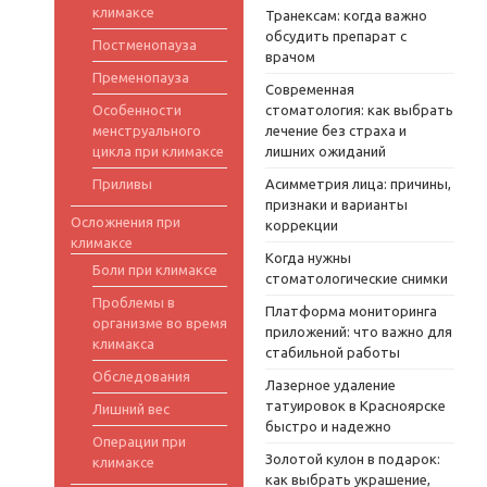
климаксе
Транексам: когда важно
обсудить препарат с
Постменопауза
врачом
Пременопауза
Современная
Особенности
стоматология: как выбрать
менструального
лечение без страха и
цикла при климаксе
лишних ожиданий
Приливы
Асимметрия лица: причины,
признаки и варианты
Осложнения при
коррекции
климаксе
Когда нужны
Боли при климаксе
стоматологические снимки
Проблемы в
Платформа мониторинга
организме во время
приложений: что важно для
климакса
стабильной работы
Обследования
Лазерное удаление
татуировок в Красноярске
Лишний вес
быстро и надежно
Операции при
Золотой кулон в подарок:
климаксе
как выбрать украшение,