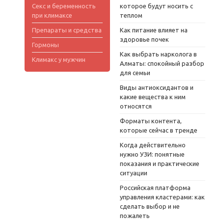
Секс и беременность
которое будут носить с
при климаксе
теплом
Препараты и средства
Как питание влияет на
здоровье почек
Гормоны
Как выбрать нарколога в
Климакс у мужчин
Алматы: спокойный разбор
для семьи
Виды антиоксидантов и
какие вещества к ним
относятся
Форматы контента,
которые сейчас в тренде
Когда действительно
нужно УЗИ: понятные
показания и практические
ситуации
Российская платформа
управления кластерами: как
сделать выбор и не
пожалеть