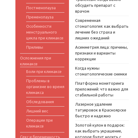
обсудить препарат с
Постменопауза
врачом
Пременопауза
Современная
Особенности
стоматология: как выбрать
менструального
лечение без страха и
цикла при климаксе
лишних ожиданий
Приливы
Асимметрия лица: причины,
признаки и варианты
Осложнения при
коррекции
климаксе
Когда нужны
Боли при климаксе
стоматологические снимки
Проблемы в
Платформа мониторинга
организме во время
приложений: что важно для
климакса
стабильной работы
Обследования
Лазерное удаление
татуировок в Красноярске
Лишний вес
быстро и надежно
Операции при
Золотой кулон в подарок:
климаксе
как выбрать украшение,
Секс и беременность
которое будут носить с