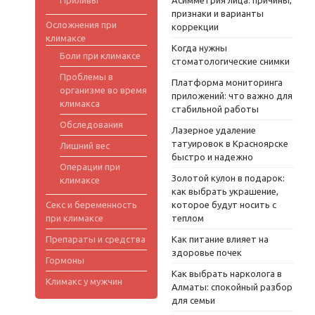
признаки и варианты
Осложнения при
коррекции
климаксе
Когда нужны
Боли при климаксе
стоматологические снимки
Проблемы в
Платформа мониторинга
организме во время
приложений: что важно для
климакса
стабильной работы
Обследования
Лазерное удаление
татуировок в Красноярске
Лишний вес
быстро и надежно
Операции при
Золотой кулон в подарок:
климаксе
как выбрать украшение,
Секс и беременность
которое будут носить с
при климаксе
теплом
Препараты и средства
Как питание влияет на
здоровье почек
Гормоны
Как выбрать нарколога в
Климакс у мужчин
Алматы: спокойный разбор
для семьи