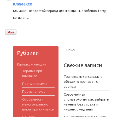
климаксе
Климакс – непростой период для женщины, особенно тогда,
когда он...
Рубрики
Свежие записи
Климакс у женщин
Терапия при
климаксе
Транексам: когда важно
обсудить препарат с
Постменопауза
врачом
Пременопауза
Современная
Особенности
стоматология: как выбрать
менструального
лечение без страха и
цикла при климаксе
лишних ожиданий
Приливы
Асимметрия лица: причины,