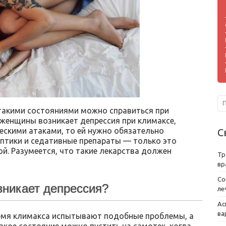
с такими состояниями можно справиться при
 женщины возникает депрессия при климаксе,
ескими атаками, то ей нужно обязательно
С
птики и седативные препараты — только это
ой. Разумеется, что такие лекарства должен
Тр
вр
Со
зникает депрессия?
ле
Ас
ва
ремя климакса испытывают подобные проблемы, а