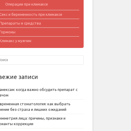
Операции при климаксе
Секс и беременность при климаксе
Препараты и средства
Гормоны
Климакс у мужчин
вежие записи
анексам: когда важно обсудить препарат с
ачом
временная стоматология: как выбрать
чение без страха и лишних ожиданий
имметрия лица: причины, признаки и
рианты коррекции