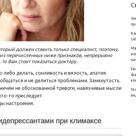
С
Эм
пр
Ка
ca
Ма
оторый должен ставить только специалист, поэтому,
из
 из перечисленных ниже признаков, непрерывно
на
о Вам стоит показаться доктору.
Ев
о-либо делать, сонливость и вялость, апатия.
фа
 общаться и не делиться проблемами. Замкнутость.
кл
 ничем не обоснованной тревоги, навязчивые мысли
Ге
ви
что-то преследует.
ды настроения.
идепрессантами при климаксе