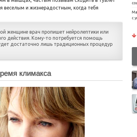
ям в мышцах, частым позывам сходить в туалет
со
я веселым и жизнерадостным, когда тебя
Ма
с 
дой женщине врач пропишет нейролептики или
ого действия. Кому-то потребуется помощь
будет достаточно лишь традиционных процедур
время климакса