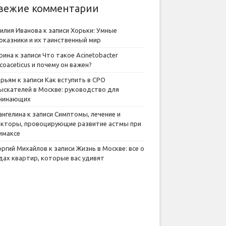
вежие комментарии
илия Иванова
к записи
Хорьки: Умные
оказники и их таинственный мир
рина
к записи
Что такое Acinetobacter
lcoaceticus и почему он важен?
рьям
к записи
Как вступить в СРО
ыскателей в Москве: руководство для
чинающих
ангелина
к записи
Симптомы, лечение и
кторы, провоцирующие развитие астмы при
имаксе
оргий Михайлов
к записи
Жизнь в Москве: все о
дах квартир, которые вас удивят