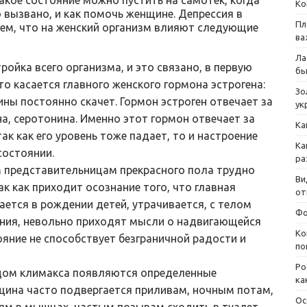
такое состояние можно пустить на самотек, когда
Ко
 вызвано, и как помочь женщине. Депрессия в
Пл
ем, что на женский организм влияют следующие
ва
Ла
ройка всего организма, и это связано, в первую
бы
то касается главного женского гормона эстрогена:
Зо
ны постоянно скачет. Гормон эстроген отвечает за
ук
а, серотонина. Именно этот гормон отвечает за
Ка
ак как его уровень тоже падает, то и настроение
Ка
состоянии.
ра
м представительницам прекрасного пола трудно
Ви
ак как приходит осознание того, что главная
от
ается в рождении детей, утрачивается, с телом
Фо
ния, невольно приходят мысли о надвигающейся
Ко
ояние не способствует безграничной радости и
по
Ро
одом климакса появляются определенные
ка
щина часто подвергается приливам, ночным потам,
Ос