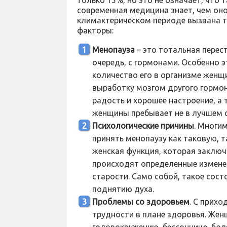
только 15%, но это не означает, что 
современная медицина знает, чем оно
климактерическом периоде вызвана т
факторы:
Менопауза
– это тотальная перест
очередь, с гормонами. Особенно э
количество его в организме женщи
выработку мозгом другого гормон
радость и хорошее настроение, а т
женщины пребывает не в лучшем 
Психологические причины
. Многи
принять менопаузу как таковую, т
женская функция, которая заключ
происходят определенные измене
старости. Само собой, такое сост
поднятию духа.
Проблемы со здоровьем
. С прих
трудности в плане здоровья. Жен