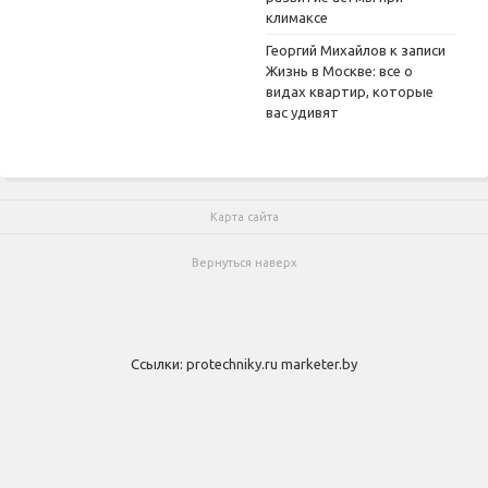
климаксе
Георгий Михайлов
к записи
Жизнь в Москве: все о
видах квартир, которые
вас удивят
Карта сайта
Вернуться наверх
Ссылки:
protechniky.ru
marketer.by