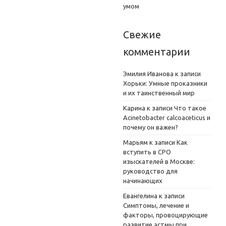
умом
Свежие
комментарии
Эмилия Иванова
к записи
Хорьки: Умные проказники
и их таинственный мир
Карина
к записи
Что такое
Acinetobacter calcoaceticus и
почему он важен?
Марьям
к записи
Как
вступить в СРО
изыскателей в Москве:
руководство для
начинающих
Евангелина
к записи
Симптомы, лечение и
факторы, провоцирующие
развитие астмы при