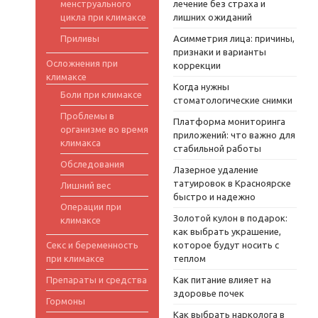
менструального
лечение без страха и
цикла при климаксе
лишних ожиданий
Приливы
Асимметрия лица: причины,
признаки и варианты
Осложнения при
коррекции
климаксе
Когда нужны
Боли при климаксе
стоматологические снимки
Проблемы в
Платформа мониторинга
организме во время
приложений: что важно для
климакса
стабильной работы
Обследования
Лазерное удаление
татуировок в Красноярске
Лишний вес
быстро и надежно
Операции при
Золотой кулон в подарок:
климаксе
как выбрать украшение,
Секс и беременность
которое будут носить с
при климаксе
теплом
Препараты и средства
Как питание влияет на
здоровье почек
Гормоны
Как выбрать нарколога в