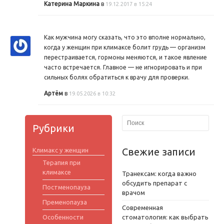
Катерина Маркина
в
19.12.2017 в 15:24
Как мужчина могу сказать, что это вполне нормально,
когда у женщин при климаксе болит грудь — организм
перестраивается, гормоны меняются, и такое явление
часто встречается. Главное — не игнорировать и при
сильных болях обратиться к врачу для проверки.
Артём
в
19.05.2026 в 10:32
Рубрики
Свежие записи
Климакс у женщин
Терапия при
климаксе
Транексам: когда важно
обсудить препарат с
Постменопауза
врачом
Пременопауза
Современная
Особенности
стоматология: как выбрать