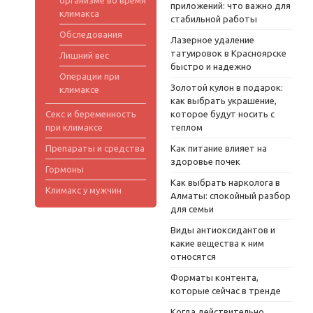
организме во время
приложений: что важно для
климакса
стабильной работы
Обследования
Лазерное удаление
татуировок в Красноярске
Лишний вес
быстро и надежно
Операции при
Золотой кулон в подарок:
климаксе
как выбрать украшение,
Секс и беременность
которое будут носить с
при климаксе
теплом
Препараты и средства
Как питание влияет на
здоровье почек
Гормоны
Как выбрать нарколога в
Климакс у мужчин
Алматы: спокойный разбор
для семьи
Виды антиоксидантов и
какие вещества к ним
относятся
Форматы контента,
которые сейчас в тренде
Когда действительно