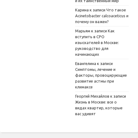
и их таинственный мир
Карина
к записи
Что такое
Acinetobacter calcoaceticus и
почему он важен?
Марьям
к записи
Как
вступить в СРО
изыскателей в Москве:
руководство для
начинающих
Евангелина
к записи
Симптомы, лечение и
факторы, провоцирующие
развитие астмы при
климаксе
Георгий Михайлов
к записи
Жизнь в Москве: все о
видах квартир, которые
вас удивят