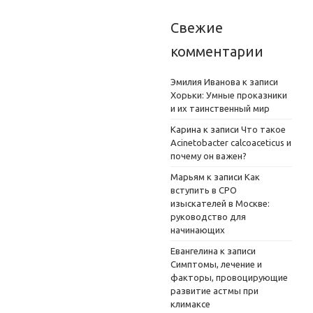
Свежие
комментарии
Эмилия Иванова
к записи
Хорьки: Умные проказники
и их таинственный мир
Карина
к записи
Что такое
Acinetobacter calcoaceticus и
почему он важен?
Марьям
к записи
Как
вступить в СРО
изыскателей в Москве:
руководство для
начинающих
Евангелина
к записи
Симптомы, лечение и
факторы, провоцирующие
развитие астмы при
климаксе