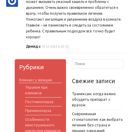
может вызывать ужасный кашель и проблемы с
дыханием. Очень важно своевременно обратиться к
врачу, чтобы получить правильное лечение.
Помогают ингаляции и увлажнение воздуха в комнате.
Главное – не паниковать и следить за состоянием
ребенка. С правильным подходом всё точно будет
хорошо!
Демид
в
19.12.2024 в 03:55
Рубрики
Свежие записи
Климакс у женщин
Терапия при
климаксе
Транексам: когда важно
обсудить препарат с
Постменопауза
врачом
Пременопауза
Современная
Особенности
стоматология: как выбрать
менструального
лечение без страха и
цикла при климаксе
лишних ожиданий