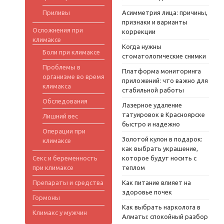
Приливы
Асимметрия лица: причины,
признаки и варианты
Осложнения при
коррекции
климаксе
Когда нужны
Боли при климаксе
стоматологические снимки
Проблемы в
Платформа мониторинга
организме во время
приложений: что важно для
климакса
стабильной работы
Обследования
Лазерное удаление
татуировок в Красноярске
Лишний вес
быстро и надежно
Операции при
Золотой кулон в подарок:
климаксе
как выбрать украшение,
Секс и беременность
которое будут носить с
при климаксе
теплом
Препараты и средства
Как питание влияет на
здоровье почек
Гормоны
Как выбрать нарколога в
Климакс у мужчин
Алматы: спокойный разбор