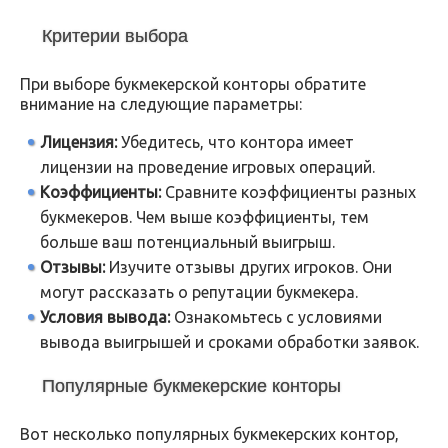
Критерии выбора
При выборе букмекерской конторы обратите
внимание на следующие параметры:
Лицензия:
Убедитесь, что контора имеет
лицензии на проведение игровых операций.
Коэффициенты:
Сравните коэффициенты разных
букмекеров. Чем выше коэффициенты, тем
больше ваш потенциальный выигрыш.
Отзывы:
Изучите отзывы других игроков. Они
могут рассказать о репутации букмекера.
Условия вывода:
Ознакомьтесь с условиями
вывода выигрышей и сроками обработки заявок.
Популярные букмекерские конторы
Вот несколько популярных букмекерских контор,