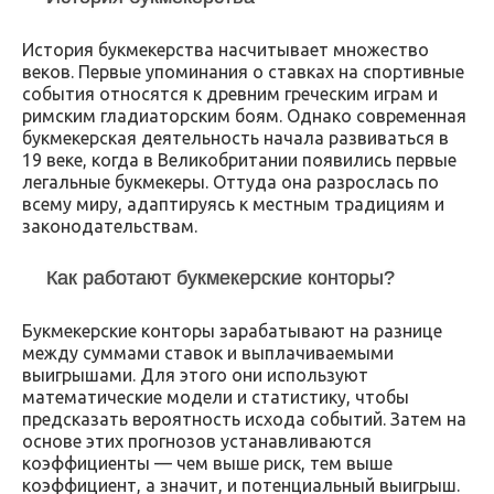
История букмекерства насчитывает множество
веков. Первые упоминания о ставках на спортивные
события относятся к древним греческим играм и
римским гладиаторским боям. Однако современная
букмекерская деятельность начала развиваться в
19 веке, когда в Великобритании появились первые
легальные букмекеры. Оттуда она разрослась по
всему миру, адаптируясь к местным традициям и
законодательствам.
Как работают букмекерские конторы?
Букмекерские конторы зарабатывают на разнице
между суммами ставок и выплачиваемыми
выигрышами. Для этого они используют
математические модели и статистику, чтобы
предсказать вероятность исхода событий. Затем на
основе этих прогнозов устанавливаются
коэффициенты — чем выше риск, тем выше
коэффициент, а значит, и потенциальный выигрыш.