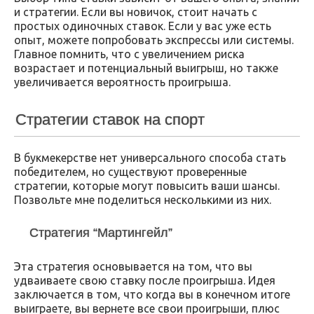
и стратегии. Если вы новичок, стоит начать с
простых одиночных ставок. Если у вас уже есть
опыт, можете попробовать экспрессы или системы.
Главное помнить, что с увеличением риска
возрастает и потенциальный выигрыш, но также
увеличивается вероятность проигрыша.
Стратегии ставок на спорт
В букмекерстве нет универсального способа стать
победителем, но существуют проверенные
стратегии, которые могут повысить ваши шансы.
Позвольте мне поделиться несколькими из них.
Стратегия “Мартингейл”
Эта стратегия основывается на том, что вы
удваиваете свою ставку после проигрыша. Идея
заключается в том, что когда вы в конечном итоге
выиграете, вы вернете все свои проигрыши, плюс