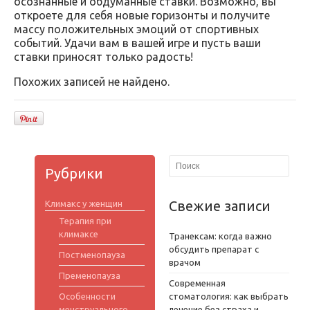
осознанные и обдуманные ставки. Возможно, вы
откроете для себя новые горизонты и получите
массу положительных эмоций от спортивных
событий. Удачи вам в вашей игре и пусть ваши
ставки приносят только радость!
Похожих записей не найдено.
Рубрики
Свежие записи
Климакс у женщин
Терапия при
климаксе
Транексам: когда важно
обсудить препарат с
Постменопауза
врачом
Пременопауза
Современная
Особенности
стоматология: как выбрать
менструального
лечение без страха и