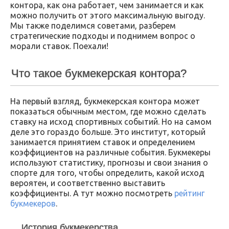
контора, как она работает, чем занимается и как
можно получить от этого максимальную выгоду.
Мы также поделимся советами, разберем
стратегические подходы и поднимем вопрос о
морали ставок. Поехали!
Что такое букмекерская контора?
На первый взгляд, букмекерская контора может
показаться обычным местом, где можно сделать
ставку на исход спортивных событий. Но на самом
деле это гораздо больше. Это институт, который
занимается принятием ставок и определением
коэффициентов на различные события. Букмекеры
используют статистику, прогнозы и свои знания о
спорте для того, чтобы определить, какой исход
вероятен, и соответственно выставить
коэффициенты. А тут можно посмотреть
рейтинг
букмекеров
.
История букмекерства