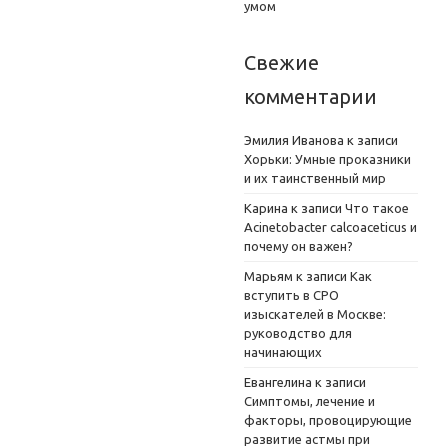
умом
Свежие
комментарии
Эмилия Иванова
к записи
Хорьки: Умные проказники
и их таинственный мир
Карина
к записи
Что такое
Acinetobacter calcoaceticus и
почему он важен?
Марьям
к записи
Как
вступить в СРО
изыскателей в Москве:
руководство для
начинающих
Евангелина
к записи
Симптомы, лечение и
факторы, провоцирующие
развитие астмы при