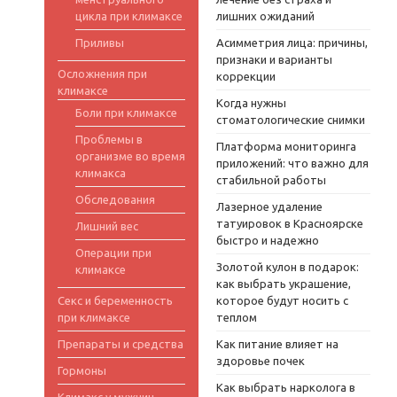
цикла при климаксе
лишних ожиданий
Приливы
Асимметрия лица: причины,
признаки и варианты
Осложнения при
коррекции
климаксе
Когда нужны
Боли при климаксе
стоматологические снимки
Проблемы в
Платформа мониторинга
организме во время
приложений: что важно для
климакса
стабильной работы
Обследования
Лазерное удаление
татуировок в Красноярске
Лишний вес
быстро и надежно
Операции при
Золотой кулон в подарок:
климаксе
как выбрать украшение,
Секс и беременность
которое будут носить с
при климаксе
теплом
Препараты и средства
Как питание влияет на
здоровье почек
Гормоны
Как выбрать нарколога в