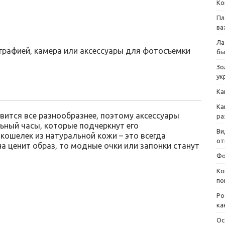
Ко
Пл
ва
Ла
графией, камера или аксессуары для фотосъемки
бы
Зо
ук
Ка
Ка
ится все разнообразнее, поэтому аксессуары
ра
ьный часы, которые подчеркнут его
Ви
кошелек из натуральной кожи – это всегда
от
а ценит образ, то модные очки или запонки станут
Фо
Ко
по
Ро
ка
Ос