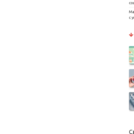
со
Ма
с 
С