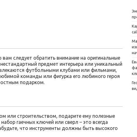
Эм
пр
Ка
ca
Ма
из
на
о вам следует обратить внимание на оригинальные
Ев
 нестандартный предмет интерьера или уникальный
фа
увлекаются футбольными клубами или фильмами,
кл
любимой команды или фигурка его любимого героя
достным подарком.
Ге
ви
ом или строительством, подарите ему полезные
набор гаечных ключей или сверл – это всегда
забудьте, что инструменты должны быть высокого