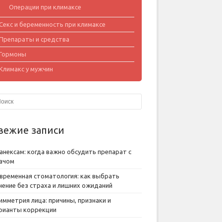
Операции при климаксе
Секс и беременность при климаксе
Препараты и средства
Гормоны
Климакс у мужчин
вежие записи
анексам: когда важно обсудить препарат с
ачом
временная стоматология: как выбрать
чение без страха и лишних ожиданий
имметрия лица: причины, признаки и
рианты коррекции