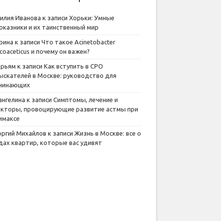
илия Иванова
к записи
Хорьки: Умные
оказники и их таинственный мир
рина
к записи
Что такое Acinetobacter
lcoaceticus и почему он важен?
рьям
к записи
Как вступить в СРО
ыскателей в Москве: руководство для
чинающих
ангелина
к записи
Симптомы, лечение и
кторы, провоцирующие развитие астмы при
имаксе
оргий Михайлов
к записи
Жизнь в Москве: все о
дах квартир, которые вас удивят