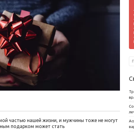
С
Тр
вр
Со
ле
мой частью нашей жизни, и мужчины тоже не могут
Ас
ьным подарком может стать
ва