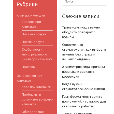
Рубрики
Свежие записи
Климакс у женщин
Терапия при
климаксе
Транексам: когда важно
обсудить препарат с
Постменопауза
врачом
Пременопауза
Современная
Особенности
стоматология: как выбрать
менструального
лечение без страха и
цикла при климаксе
лишних ожиданий
Приливы
Асимметрия лица: причины,
признаки и варианты
Осложнения при
коррекции
климаксе
Когда нужны
Боли при климаксе
стоматологические снимки
Проблемы в
Платформа мониторинга
организме во время
приложений: что важно для
климакса
стабильной работы
Обследования
Лазерное удаление