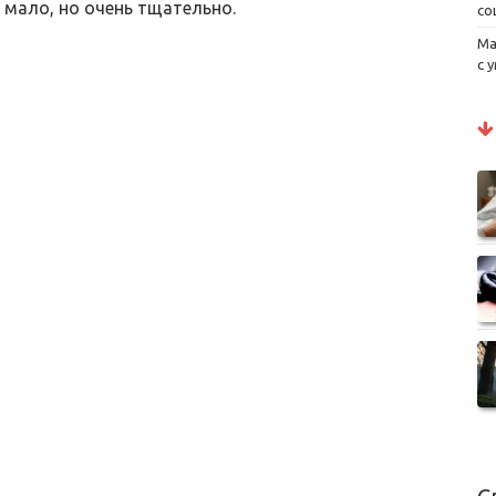
 мало, но очень тщательно.
со
Ма
с 