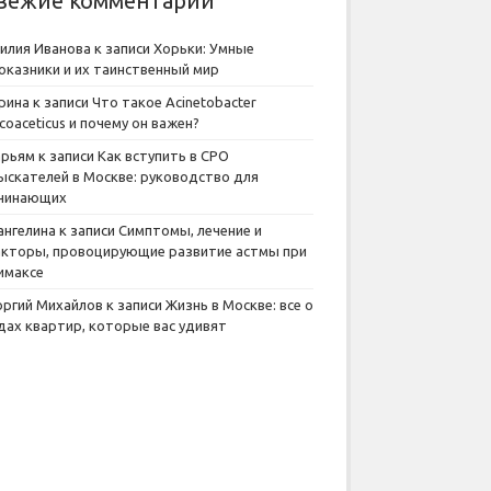
вежие комментарии
илия Иванова
к записи
Хорьки: Умные
оказники и их таинственный мир
рина
к записи
Что такое Acinetobacter
lcoaceticus и почему он важен?
рьям
к записи
Как вступить в СРО
ыскателей в Москве: руководство для
чинающих
ангелина
к записи
Симптомы, лечение и
кторы, провоцирующие развитие астмы при
имаксе
оргий Михайлов
к записи
Жизнь в Москве: все о
дах квартир, которые вас удивят