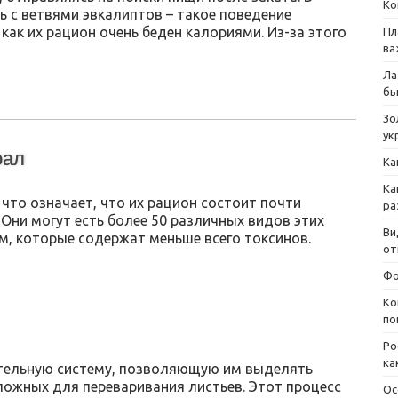
Ко
ь с ветвями эвкалиптов – такое поведение
как их рацион очень беден калориями. Из-за этого
Пл
ва
Ла
бы
Зо
ук
оал
Ка
Ка
 что означает, что их рацион состоит почти
ра
 Они могут есть более 50 различных видов этих
Ви
м, которые содержат меньше всего токсинов.
от
Фо
Ко
по
Ро
ка
тельную систему, позволяющую им выделять
ложных для переваривания листьев. Этот процесс
Ос