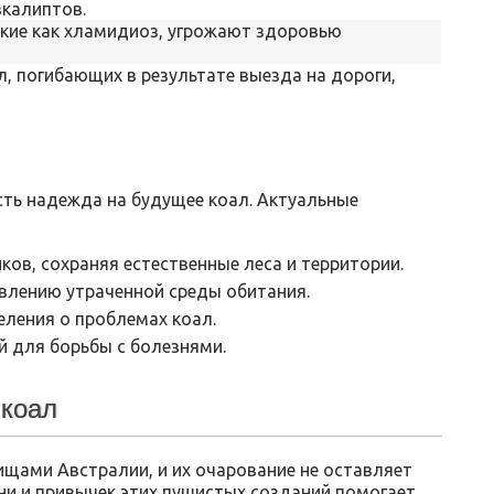
вкалиптов.
акие как хламидиоз, угрожают здоровью
, погибающих в результате выезда на дороги,
сть надежда на будущее коал. Актуальные
ков, сохраняя естественные леса и территории.
влению утраченной среды обитания.
ления о проблемах коал.
 для борьбы с болезнями.
 коал
ами Австралии, и их очарование не оставляет
и и привычек этих пушистых созданий помогает