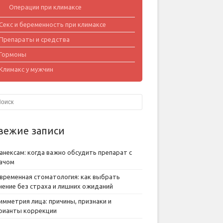
Операции при климаксе
Секс и беременность при климаксе
Препараты и средства
Гормоны
Климакс у мужчин
вежие записи
анексам: когда важно обсудить препарат с
ачом
временная стоматология: как выбрать
чение без страха и лишних ожиданий
имметрия лица: причины, признаки и
рианты коррекции