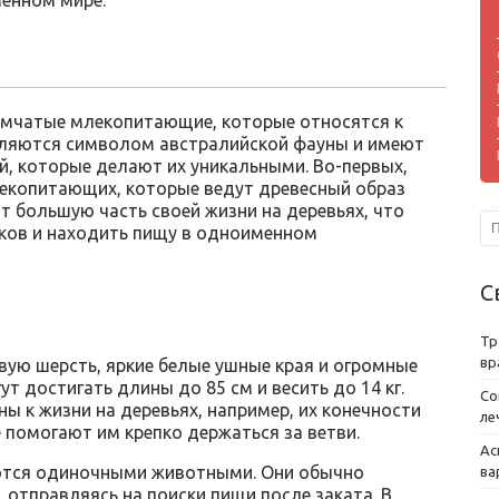
енном мире.
о сумчатые млекопитающие, которые относятся к
вляются символом австралийской фауны и имеют
й, которые делают их уникальными. Во-первых,
екопитающих, которые ведут древесный образ
ят большую часть своей жизни на деревьях, что
ков и находить пищу в одноименном
С
Тр
вр
ую шерсть, яркие белые ушные края и огромные
т достигать длины до 85 см и весить до 14 кг.
Со
ы к жизни на деревьях, например, их конечности
ле
 помогают им крепко держаться за ветви.
Ас
яются одиночными животными. Они обычно
ва
 отправляясь на поиски пищи после заката. В