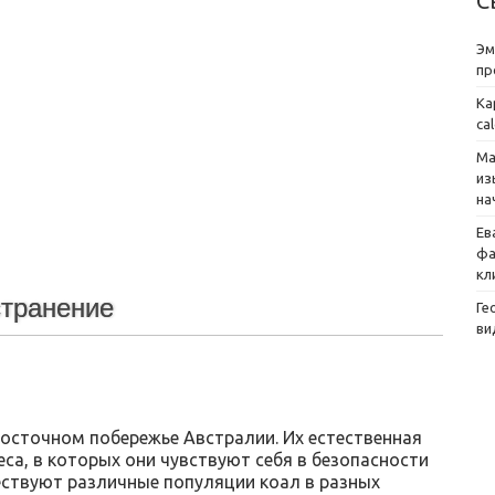
С
Эм
пр
Ка
ca
Ма
из
на
Ев
фа
кл
странение
Ге
ви
осточном побережье Австралии. Их естественная
еса, в которых они чувствуют себя в безопасности
ествуют различные популяции коал в разных