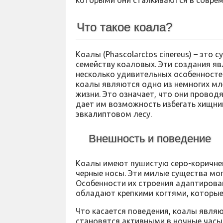
которыми они сталкиваются в соврем
Что такое коала?
Коалы (Phascolarctos cinereus) – эт
семейству коаловых. Эти создания я
несколько удивительных особенносте
коалы являются одно из немногих мл
жизни. Это означает, что они провод
дает им возможность избегать хищни
эвкалиптовом лесу.
Внешность и поведение
Коалы имеют пушистую серо-коричнев
черные носы. Эти милые существа могу
Особенности их строения адаптирован
обладают крепкими когтями, которые
Что касается поведения, коалы явл
становятся активными в ночные часы,