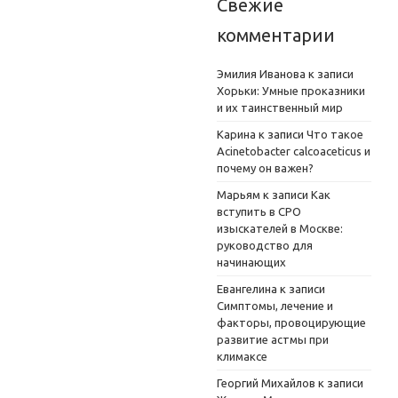
Свежие
комментарии
Эмилия Иванова
к записи
Хорьки: Умные проказники
и их таинственный мир
Карина
к записи
Что такое
Acinetobacter calcoaceticus и
почему он важен?
Марьям
к записи
Как
вступить в СРО
изыскателей в Москве:
руководство для
начинающих
Евангелина
к записи
Симптомы, лечение и
факторы, провоцирующие
развитие астмы при
климаксе
Георгий Михайлов
к записи