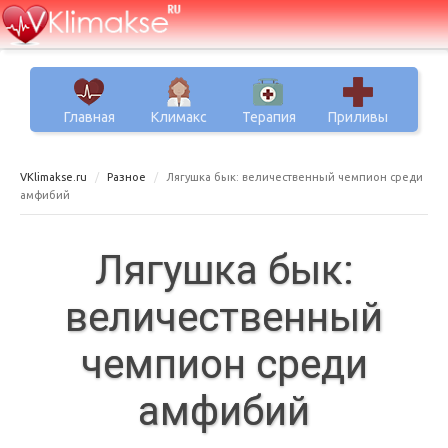
Главная
Климакс
Терапия
Приливы
VKlimakse.ru
Разное
Лягушка бык: величественный чемпион среди
амфибий
Лягушка бык:
величественный
чемпион среди
амфибий