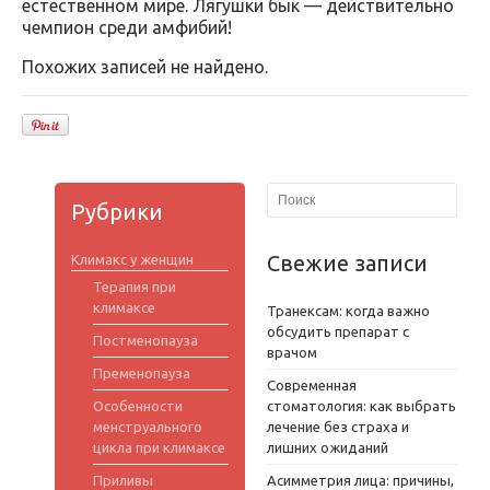
естественном мире. Лягушки бык — действительно
чемпион среди амфибий!
Похожих записей не найдено.
Рубрики
Свежие записи
Климакс у женщин
Терапия при
климаксе
Транексам: когда важно
обсудить препарат с
Постменопауза
врачом
Пременопауза
Современная
Особенности
стоматология: как выбрать
менструального
лечение без страха и
цикла при климаксе
лишних ожиданий
Приливы
Асимметрия лица: причины,