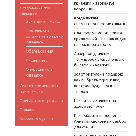
признаки и варианты
Осложнения при
коррекции
климаксе
Когда нужны
Боли при климаксе
стоматологические снимки
Проблемы в
Платформа мониторинга
организме во время
приложений: что важно для
климакса
стабильной работы
Обследования
Лазерное удаление
татуировок в Красноярске
Лишний вес
быстро и надежно
Операции при
Золотой кулон в подарок:
климаксе
как выбрать украшение,
Секс и беременность
которое будут носить с
при климаксе
теплом
Препараты и средства
Как питание влияет на
здоровье почек
Гормоны
Как выбрать нарколога в
Климакс у мужчин
Алматы: спокойный разбор
для семьи
Виды антиоксидантов и