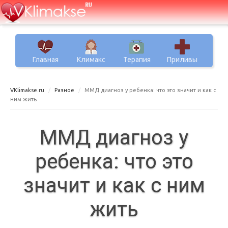
Главная
Климакс
Терапия
Приливы
VKlimakse.ru
Разное
ММД диагноз у ребенка: что это значит и как с
ним жить
ММД диагноз у
ребенка: что это
значит и как с ним
жить