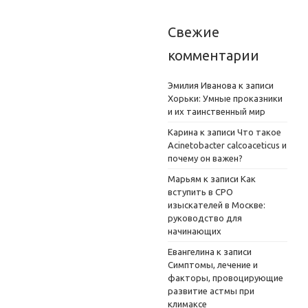
Свежие
комментарии
Эмилия Иванова
к записи
Хорьки: Умные проказники
и их таинственный мир
Карина
к записи
Что такое
Acinetobacter calcoaceticus и
почему он важен?
Марьям
к записи
Как
вступить в СРО
изыскателей в Москве:
руководство для
начинающих
Евангелина
к записи
Симптомы, лечение и
факторы, провоцирующие
развитие астмы при
климаксе