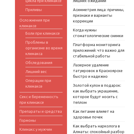
цикла при климаксе
лишних ожиданий
Приливы
Асимметрия лица: причины,
признаки и варианты
Осложнения при
коррекции
климаксе
Когда нужны
Боли при климаксе
стоматологические снимки
Проблемы в
Платформа мониторинга
организме во время
приложений: что важно для
климакса
стабильной работы
Обследования
Лазерное удаление
татуировок в Красноярске
Лишний вес
быстро и надежно
Операции при
Золотой кулон в подарок:
климаксе
как выбрать украшение,
Секс и беременность
которое будут носить с
при климаксе
теплом
Препараты и средства
Как питание влияет на
здоровье почек
Гормоны
Как выбрать нарколога в
Климакс у мужчин
Алматы: спокойный разбор