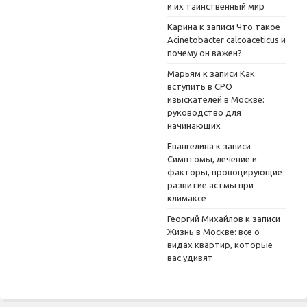
и их таинственный мир
Карина
к записи
Что такое
Acinetobacter calcoaceticus и
почему он важен?
Марьям
к записи
Как
вступить в СРО
изыскателей в Москве:
руководство для
начинающих
Евангелина
к записи
Симптомы, лечение и
факторы, провоцирующие
развитие астмы при
климаксе
Георгий Михайлов
к записи
Жизнь в Москве: все о
видах квартир, которые
вас удивят