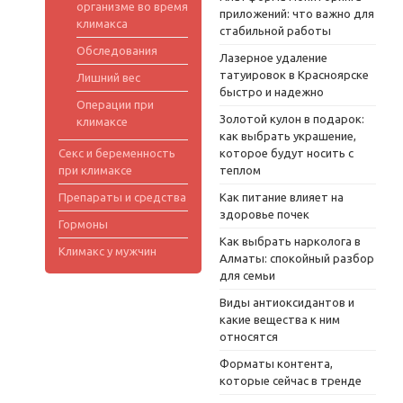
организме во время
приложений: что важно для
климакса
стабильной работы
Обследования
Лазерное удаление
татуировок в Красноярске
Лишний вес
быстро и надежно
Операции при
Золотой кулон в подарок:
климаксе
как выбрать украшение,
Секс и беременность
которое будут носить с
при климаксе
теплом
Препараты и средства
Как питание влияет на
здоровье почек
Гормоны
Как выбрать нарколога в
Климакс у мужчин
Алматы: спокойный разбор
для семьи
Виды антиоксидантов и
какие вещества к ним
относятся
Форматы контента,
которые сейчас в тренде