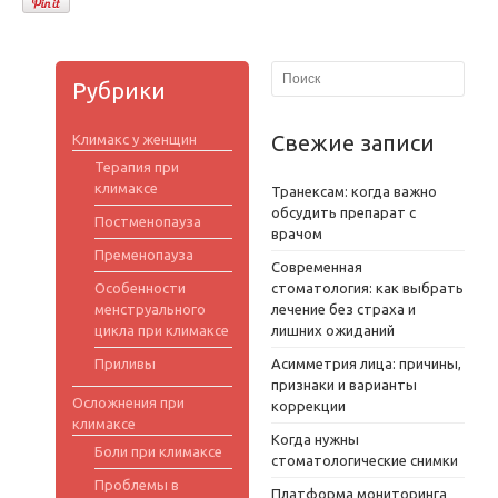
Рубрики
Свежие записи
Климакс у женщин
Терапия при
климаксе
Транексам: когда важно
обсудить препарат с
Постменопауза
врачом
Пременопауза
Современная
Особенности
стоматология: как выбрать
менструального
лечение без страха и
цикла при климаксе
лишних ожиданий
Приливы
Асимметрия лица: причины,
признаки и варианты
Осложнения при
коррекции
климаксе
Когда нужны
Боли при климаксе
стоматологические снимки
Проблемы в
Платформа мониторинга