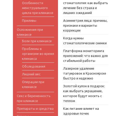
Особенности
стоматология: как выбрать
менструального
лечение без страха и
цикла при климаксе
лишних ожиданий
Приливы
Асимметрия лица: причины,
признаки и варианты
Осложнения при
коррекции
климаксе
Когда нужны
Боли при климаксе
стоматологические снимки
Проблемы в
Платформа мониторинга
организме во время
приложений: что важно для
климакса
стабильной работы
Обследования
Лазерное удаление
татуировок в Красноярске
Лишний вес
быстро и надежно
Операции при
Золотой кулон в подарок:
климаксе
как выбрать украшение,
Секс и беременность
которое будут носить с
при климаксе
теплом
Препараты и средства
Как питание влияет на
здоровье почек