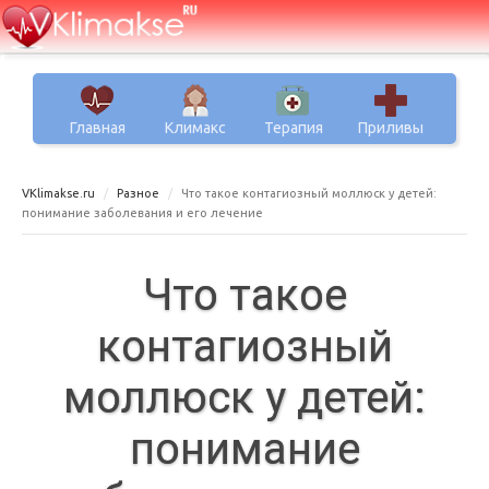
Главная
Климакс
Терапия
Приливы
VKlimakse.ru
Разное
Что такое контагиозный моллюск у детей:
понимание заболевания и его лечение
Что такое
контагиозный
моллюск у детей:
понимание