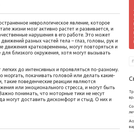
остраненное неврологическое явление, которое
тапе жизни мозг активно растет и развивается, и
чественные нарушения в его работе. Это может
вижений разных частей тела – глаз, головы, рук и
ие движения кратковременны, могут повторяться и
 для близкого окружения, хотя могут вызывать
 легких до интенсивных и проявляться по-разному.
о моргать, покачивать головой или делать какие-
С
и, такие поведенческие реакции являются
жения или эмоционального стресса, и могут быть
Тр
 Важно понимать, что моторные тики не несут
вр
гда могут доставить дискомфорт и стыд. О них и
Со
ле
Ас
ва