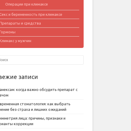
Операции при климаксе
Секс и беременность при климаксе
Препараты и средства
Гормоны
Климакс у мужчин
вежие записи
анексам: когда важно обсудить препарат с
ачом
временная стоматология: как выбрать
чение без страха и лишних ожиданий
имметрия лица: причины, признаки и
рианты коррекции