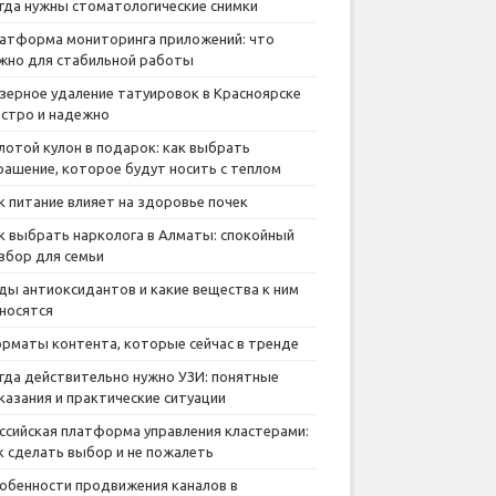
гда нужны стоматологические снимки
атформа мониторинга приложений: что
жно для стабильной работы
зерное удаление татуировок в Красноярске
стро и надежно
лотой кулон в подарок: как выбрать
рашение, которое будут носить с теплом
к питание влияет на здоровье почек
к выбрать нарколога в Алматы: спокойный
збор для семьи
ды антиоксидантов и какие вещества к ним
носятся
рматы контента, которые сейчас в тренде
гда действительно нужно УЗИ: понятные
казания и практические ситуации
ссийская платформа управления кластерами:
к сделать выбор и не пожалеть
обенности продвижения каналов в