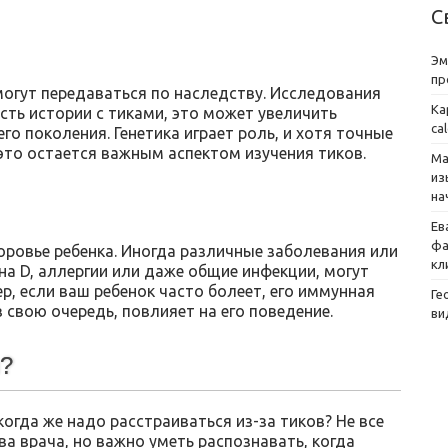
С
Эм
пр
могут передаваться по наследству. Исследования
Ка
сть истории с тиками, это может увеличить
ca
о поколения. Генетика играет роль, и хотя точные
это остается важным аспектом изучения тиков.
Ма
из
на
Ев
фа
оровье ребенка. Иногда различные заболевания или
кл
на D, аллергии или даже общие инфекции, могут
р, если ваш ребенок часто болеет, его иммунная
Ге
 свою очередь, повлияет на его поведение.
ви
я?
огда же надо расстраиваться из-за тиков? Не все
 врача, но важно уметь распознавать, когда