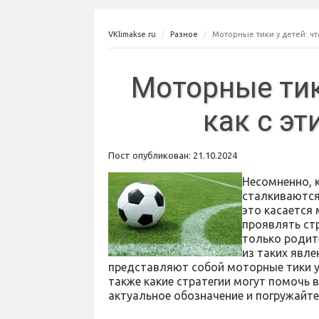
VKlimakse.ru
Разное
Моторные тики у детей: что
Моторные тики
как с э
Пост опубликован: 21.10.2024
Несомненно, 
сталкиваются
это касается
проявлять ст
только родит
из таких явл
представляют собой моторные тики у 
также какие стратегии могут помочь в
актуальное обозначение и погружайте