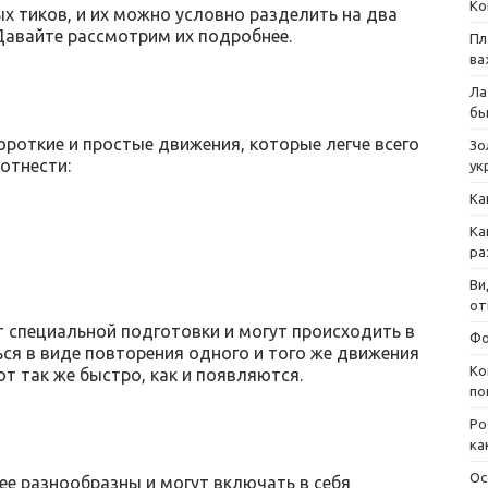
Ко
 тиков, и их можно условно разделить на два
Давайте рассмотрим их подробнее.
Пл
ва
Ла
бы
ороткие и простые движения, которые легче всего
Зо
отнести:
ук
Ка
Ка
ра
Ви
от
ют специальной подготовки и могут происходить в
Фо
ся в виде повторения одного и того же движения
Ко
т так же быстро, как и появляются.
по
Ро
ка
Ос
е разнообразны и могут включать в себя