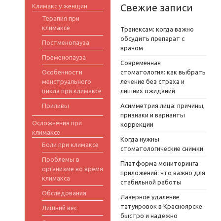
Свежие записи
Климакс у женщин
Терапия при
климаксе
Транексам: когда важно
обсудить препарат с
Постменопауза
врачом
Пременопауза
Современная
Особенности
стоматология: как выбрать
менструального
лечение без страха и
цикла при климаксе
лишних ожиданий
Приливы
Асимметрия лица: причины,
признаки и варианты
Осложнения при
коррекции
климаксе
Когда нужны
Боли при климаксе
стоматологические снимки
Проблемы в
Платформа мониторинга
организме во время
приложений: что важно для
климакса
стабильной работы
Обследования
Лазерное удаление
татуировок в Красноярске
Лишний вес
быстро и надежно