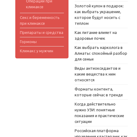
Операции при
Золотой кулон в подарок:
климаксе
как выбрать украшение,
Секс и беременность
которое будут носить с
при климаксе
теплом
Препараты и средства
Как питание влияет на
здоровье почек
Гормоны
Как выбрать нарколога в
Климакс у мужчин
Алматы: спокойный разбор
для семьи
Виды антиоксидантов и
какие вещества к ним
относятся
Форматы контента,
которые сейчас в тренде
Когда действительно
нужно УЗИ: понятные
показания и практические
ситуации
Российская платформа
управления кластерами: как