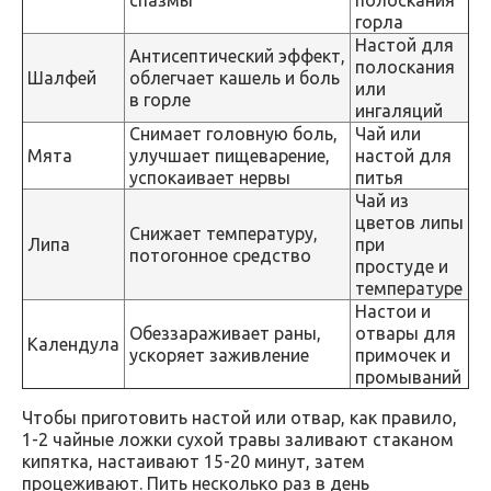
горла
Настой для
Антисептический эффект,
полоскания
Шалфей
облегчает кашель и боль
или
в горле
ингаляций
Снимает головную боль,
Чай или
Мята
улучшает пищеварение,
настой для
успокаивает нервы
питья
Чай из
цветов липы
Снижает температуру,
Липа
при
потогонное средство
простуде и
температуре
Настои и
Обеззараживает раны,
отвары для
Календула
ускоряет заживление
примочек и
промываний
Чтобы приготовить настой или отвар, как правило,
1-2 чайные ложки сухой травы заливают стаканом
кипятка, настаивают 15-20 минут, затем
процеживают. Пить несколько раз в день