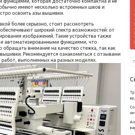
 функциями, которая достаточно компактна и не
 обычно имеют несколько встроенных швов и
ыстро освоить азы вышивки.
кой более серьезно, стоит рассмотреть
обеспечивают широкий спектр возможностей: от
ирования изображений. Такие устройства также
и автоматизированными функциями, что
о обращать внимание на качество стежка, так как
 вышивки. Рекомендуется ознакомиться с отзывами
 работ, выполненных на разных моделях.
С
Тр
вр
Со
ле
Ас
ва