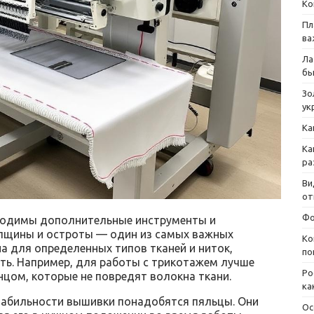
Ко
Пл
ва
Ла
бы
Зо
ук
Ка
Ка
ра
Ви
от
Фо
одимы дополнительные инструменты и
олщины и остроты — один из самых важных
Ко
а для определенных типов тканей и ниток,
по
ть. Например, для работы с трикотажем лучше
Ро
нцом, которые не повредят волокна ткани.
ка
стабильности вышивки понадобятся пяльцы. Они
Ос