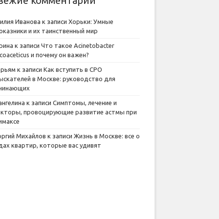
вежие комментарии
илия Иванова
к записи
Хорьки: Умные
оказники и их таинственный мир
рина
к записи
Что такое Acinetobacter
lcoaceticus и почему он важен?
рьям
к записи
Как вступить в СРО
ыскателей в Москве: руководство для
чинающих
ангелина
к записи
Симптомы, лечение и
кторы, провоцирующие развитие астмы при
имаксе
оргий Михайлов
к записи
Жизнь в Москве: все о
дах квартир, которые вас удивят