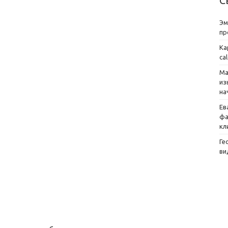
С
Эм
пр
Ка
ca
Ма
из
на
Ев
фа
кл
Ге
ви