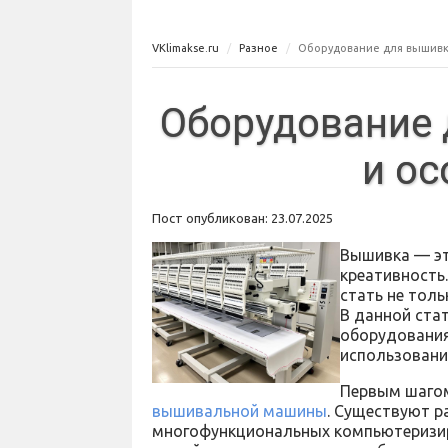
VKlimakse.ru
Разное
Оборудование для вышивк
Оборудование 
и ос
Пост опубликован: 23.07.2025
Вышивка — это
креативность
стать не тол
В данной ста
оборудования
использовани
Первым шагом
вышивальной машины
. Существуют р
многофункциональных компьютеризи