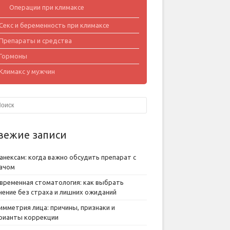
Операции при климаксе
Секс и беременность при климаксе
Препараты и средства
Гормоны
Климакс у мужчин
вежие записи
анексам: когда важно обсудить препарат с
ачом
временная стоматология: как выбрать
чение без страха и лишних ожиданий
имметрия лица: причины, признаки и
рианты коррекции