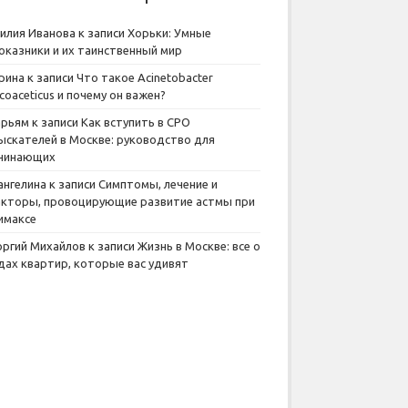
илия Иванова
к записи
Хорьки: Умные
оказники и их таинственный мир
рина
к записи
Что такое Acinetobacter
lcoaceticus и почему он важен?
рьям
к записи
Как вступить в СРО
ыскателей в Москве: руководство для
чинающих
ангелина
к записи
Симптомы, лечение и
кторы, провоцирующие развитие астмы при
имаксе
оргий Михайлов
к записи
Жизнь в Москве: все о
дах квартир, которые вас удивят