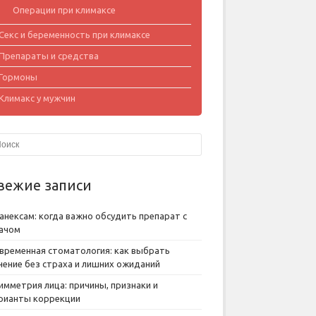
Операции при климаксе
Секс и беременность при климаксе
Препараты и средства
Гормоны
Климакс у мужчин
вежие записи
анексам: когда важно обсудить препарат с
ачом
временная стоматология: как выбрать
чение без страха и лишних ожиданий
имметрия лица: причины, признаки и
рианты коррекции