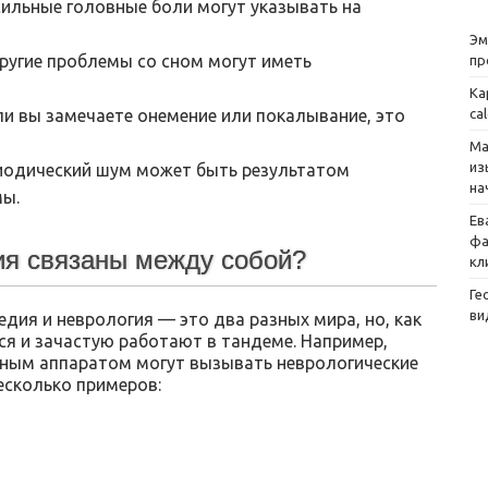
ильные головные боли могут указывать на
Эм
ругие проблемы со сном могут иметь
пр
Ка
ca
и вы замечаете онемение или покалывание, это
Ма
из
иодический шум может быть результатом
на
мы.
Ев
фа
гия связаны между собой?
кл
Ге
ви
едия и неврология — это два разных мира, но, как
ся и зачастую работают в тандеме. Например,
ьным аппаратом могут вызывать неврологические
есколько примеров: