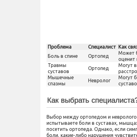
Проблема
Специалист
Как свя
Может б
Боль в спине
Ортопед
оценит 
Травмы
Могут в
Ортопед
суставов
расстро
Мышечные
Могут 
Невролог
спазмы
суставо
Как выбрать специалиста
Выбор между ортопедом и неврологом
испытываете боли в суставах, мышцах
посетить ортопеда. Однако, если си
боли, какие-либо нарушения чувствите