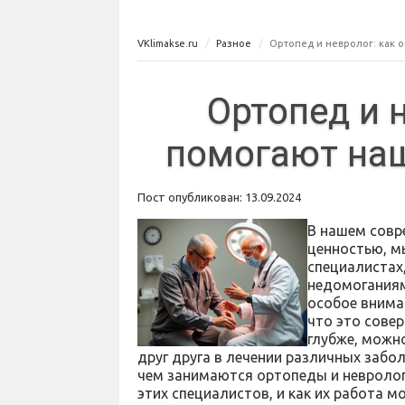
VKlimakse.ru
Разное
Ортопед и невролог: как о
Ортопед и 
помогают наш
Пост опубликован: 13.09.2024
В нашем совр
ценностью, м
специалистах
недомоганиям
особое внима
что это сове
глубже, можн
друг друга в лечении различных забо
чем занимаются ортопеды и неврологи
этих специалистов, и как их работа 