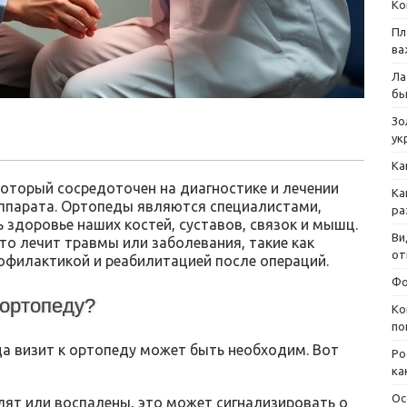
Ко
Пл
ва
Ла
бы
Зо
ук
Ка
оторый сосредоточен на диагностике и лечении
Ка
ппарата. Ортопеды являются специалистами,
ра
здоровье наших костей, суставов, связок и мышц.
Ви
то лечит травмы или заболевания, такие как
от
офилактикой и реабилитацией после операций.
Фо
 ортопеду?
Ко
по
да визит к ортопеду может быть необходим. Вот
Ро
ка
Ос
лят или воспалены, это может сигнализировать о