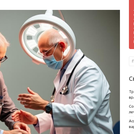
С
Тр
вр
Со
ле
Ас
ва